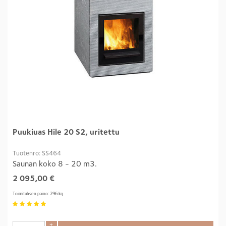
Puukiuas Hile 20 S2, uritettu
Tuotenro: SS464
Saunan koko 8 - 20 m3.
2 095,00
€
Toimituksen paino: 296 kg
+