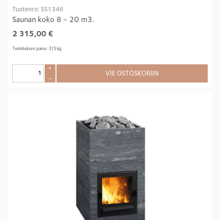
Tuotenro: SS1346
Saunan koko 8 - 20 m3.
2 315,00
€
Toimituksen paino: 315 kg
+
VIE OSTOSKORIIN
–