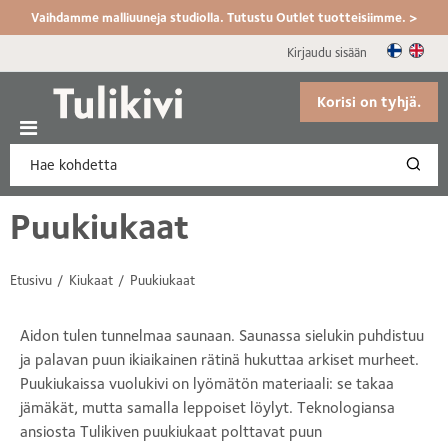
Vaihdamme malliuuneja studiolla. Tutustu Outlet tuotteisiimme. >
Kirjaudu sisään
Korisi on tyhjä.
Puukiukaat
Etusivu
Kiukaat
Puukiukaat
Aidon tulen tunnelmaa saunaan. Saunassa sielukin puhdistuu
ja palavan puun ikiaikainen rätinä hukuttaa arkiset murheet.
Puukiukaissa vuolukivi on lyömätön materiaali: se takaa
jämäkät, mutta samalla leppoiset löylyt. Teknologiansa
ansiosta Tulikiven puukiukaat polttavat puun