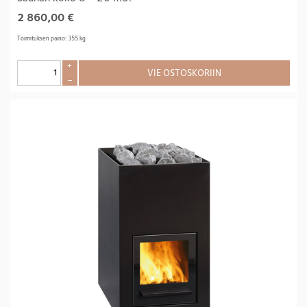
2 860,00
€
Toimituksen paino: 355 kg
+
VIE OSTOSKORIIN
–