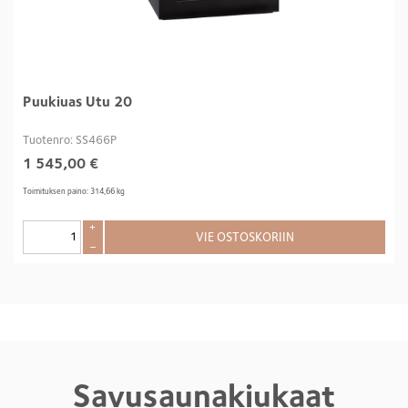
Puukiuas Utu 20
Tuotenro: SS466P
1 545,00
€
Toimituksen paino: 314,66 kg
+
VIE OSTOSKORIIN
–
Savusaunakiukaat