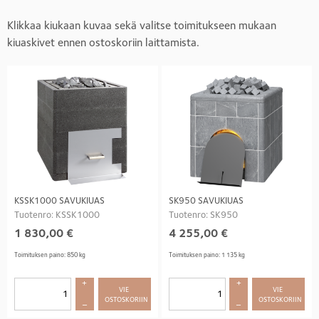
Klikkaa kiukaan kuvaa sekä valitse toimitukseen mukaan
kiuaskivet ennen ostoskoriin laittamista.
KSSK1000 SAVUKIUAS
SK950 SAVUKIUAS
Tuotenro: KSSK1000
Tuotenro: SK950
1 830,00
€
4 255,00
€
Toimituksen paino: 850 kg
Toimituksen paino: 1 135 kg
+
+
VIE 
VIE 
OSTOSKORIIN
OSTOSKORIIN
–
–