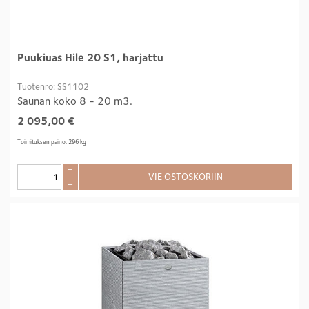
Puukiuas Hile 20 S1, harjattu
Tuotenro: SS1102
Saunan koko 8 - 20 m3.
2 095,00
€
Toimituksen paino: 296 kg
+
VIE OSTOSKORIIN
–