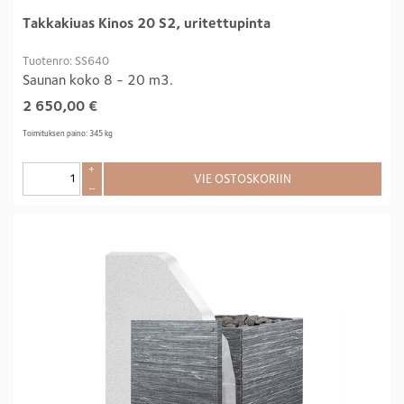
Takkakiuas Kinos 20 S2, uritettupinta
Tuotenro: SS640
Saunan koko 8 - 20 m3.
2 650,00
€
Toimituksen paino: 345 kg
+
VIE OSTOSKORIIN
–