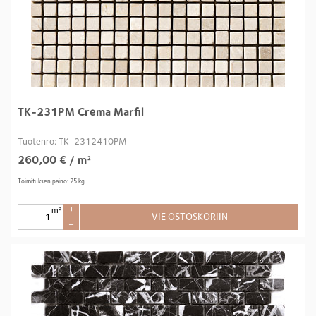
TK-231PM Crema Marfil
Tuotenro: TK-2312410PM
260,00
€
/ m²
Toimituksen paino: 25 kg
m²
+
VIE OSTOSKORIIN
–