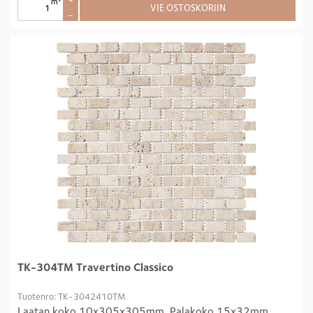
m²
+
VIE OSTOSKORIIN
–
TK-304TM Travertino Classico
Tuotenro: TK-3042410TM
Laatan koko 10x305x305mm, Palakoko 15x32mm