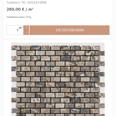
Tuotenro: TK-2052410PM
260,00
€
/ m²
Toimituksen paino: 27 kg
m²
+
VIE OSTOSKORIIN
–