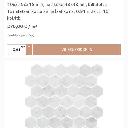
10x325x315 mm, palakoko 48x48mm, kiillotettu.
Toimitetaan kokonaisina laatikoina. 0,91 m2/ltk, 10
kpl/ltk.
270,00
€
/ m²
Toimituksen paino: 27 kg
m²
+
VIE OSTOSKORIIN
–