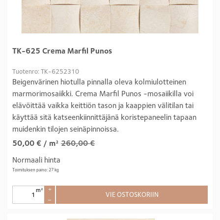
TK-625 Crema Marfil Punos
Tuotenro: TK-6252310
Beigenvärinen hiotulla pinnalla oleva kolmiulotteinen
marmorimosaiikki. Crema Marfil Punos -mosaiikilla voi
elävöittää vaikka keittiön tason ja kaappien välitilan tai
käyttää sitä katseenkiinnittäjänä koristepaneelin tapaan
muidenkin tilojen seinäpinnoissa.
50,00
€
/ m²
260,00 €
Normaali hinta
Toimituksen paino: 27 kg
m²
+
VIE OSTOSKORIIN
–