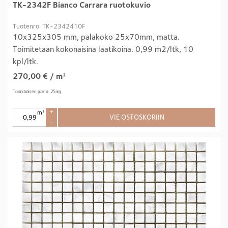
TK-2342F Bianco Carrara ruotokuvio
Tuotenro: TK-2342410F
10x325x305 mm, palakoko 25x70mm, matta.
Toimitetaan kokonaisina laatikoina. 0,99 m2/ltk, 10
kpl/ltk.
270,00
€
/ m²
Toimituksen paino: 25 kg
m²
+
VIE OSTOSKORIIN
–