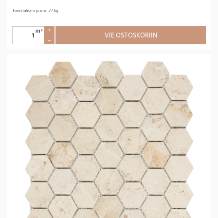
Toimituksen paino: 27 kg
m²
+
VIE OSTOSKORIIN
–