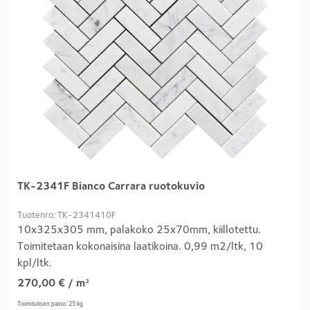
TK-2341F Bianco Carrara ruotokuvio
Tuotenro: TK-2341410F
10x325x305 mm, palakoko 25x70mm, kiillotettu.
Toimitetaan kokonaisina laatikoina. 0,99 m2/ltk, 10
kpl/ltk.
270,00
€
/ m²
Toimituksen paino: 25 kg