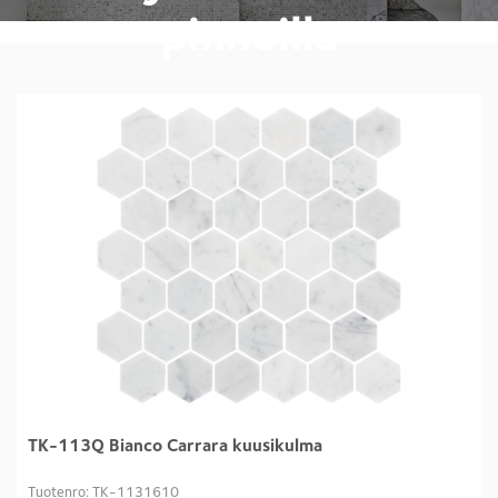
pinnoilla
TK-113Q Bianco Carrara kuusikulma
Tuotenro: TK-1131610