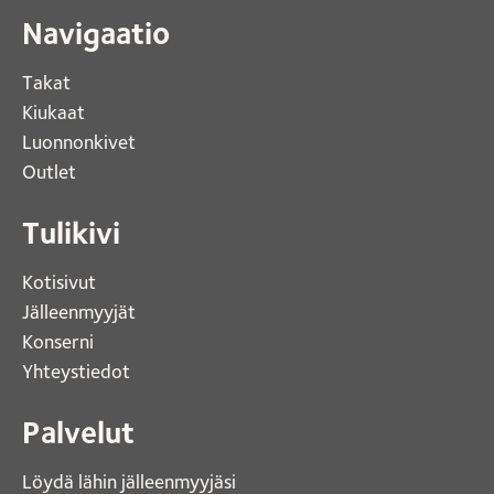
Navigaatio
Takat
Kiukaat 
Luonnonkivet
Outlet 
Tulikivi
Kotisivut 
Jälleenmyyjät
Konserni 
Yhteystiedot 
Palvelut
Löydä lähin jälleenmyyjäsi 