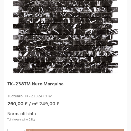
TK-238TM Nero Marquina
Tuotenro: TK-2382410TM
260,00
€
/ m²
249,00 €
Normaali hinta
Toimituksen paino: 25 kg