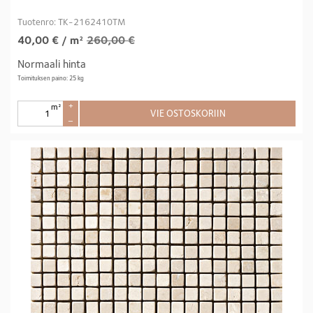
Tuotenro: TK-2162410TM
40,00
€
/ m²
260,00 €
Normaali hinta
Toimituksen paino: 25 kg
m²
+
VIE OSTOSKORIIN
–