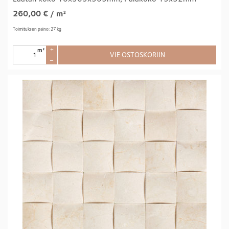
260,00
€
/ m²
Toimituksen paino: 27 kg
m²
+
VIE OSTOSKORIIN
–