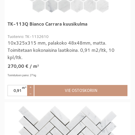
TK-113Q Bianco Carrara kuusikulma
Tuotenro: TK-1132610
10x325x315 mm, palakoko 48x48mm, matta.
Toimitetaan kokonaisina laatikoina. 0,91 m2/ltk, 10
kpl/ltk.
270,00
€
/ m²
Toimituksen paino: 27 kg
m²
+
VIE OSTOSKORIIN
–