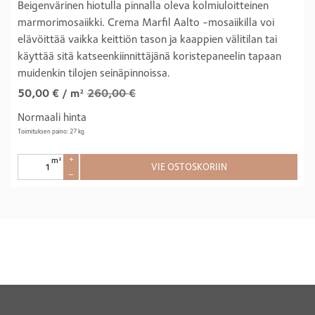
Beigenvärinen hiotulla pinnalla oleva kolmiuloitteinen
marmorimosaiikki. Crema Marfil Aalto -mosaiikilla voi
elävöittää vaikka keittiön tason ja kaappien välitilan tai
käyttää sitä katseenkiinnittäjänä koristepaneelin tapaan
muidenkin tilojen seinäpinnoissa.
50,00
€
/ m²
260,00 €
Normaali hinta
Toimituksen paino: 27 kg
m²
+
VIE OSTOSKORIIN
–