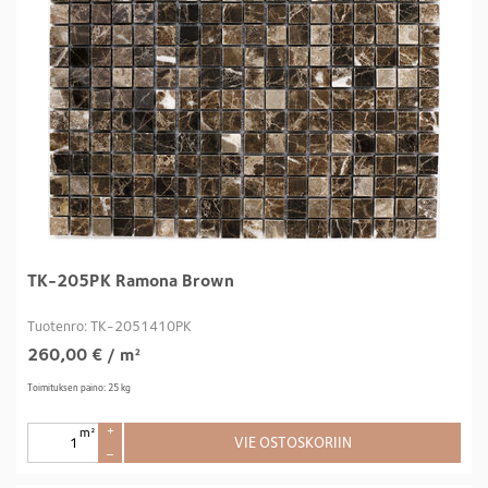
TK-205PK Ramona Brown
Tuotenro: TK-2051410PK
260,00
€
/ m²
Toimituksen paino: 25 kg
m²
+
VIE OSTOSKORIIN
–