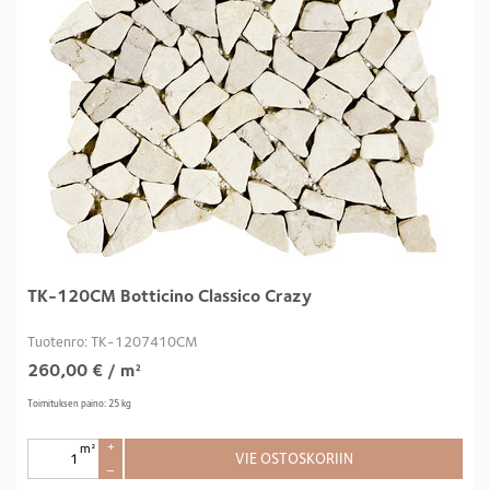
TK-120CM Botticino Classico Crazy
Tuotenro: TK-1207410CM
260,00
€
/ m²
Toimituksen paino: 25 kg
m²
+
VIE OSTOSKORIIN
–