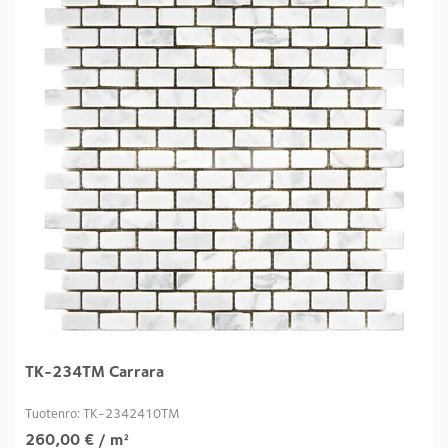
TK-234TM Carrara
Tuotenro: TK-2342410TM
260,00
€
/ m²