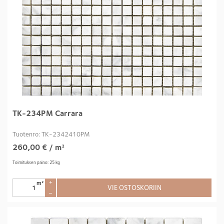
TK-234PM Carrara
Tuotenro: TK-2342410PM
260,00
€
/ m²
Toimituksen paino: 25 kg
m²
+
VIE OSTOSKORIIN
–