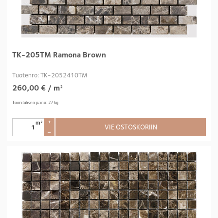
TK-205TM Ramona Brown
Tuotenro: TK-2052410TM
260,00
€
/ m²
Toimituksen paino: 27 kg
m²
+
VIE OSTOSKORIIN
–