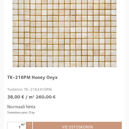
TK-216PM Honey Onyx
Tuotenro: TK-2162410PM
38,00
€
/ m²
260,00 €
Normaali hinta
Toimituksen paino: 25 kg
m²
+
VIE OSTOSKORIIN