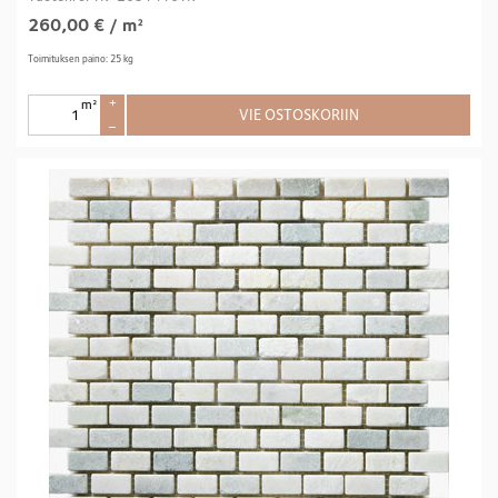
260,00
€
/ m²
Toimituksen paino: 25 kg
m²
+
VIE OSTOSKORIIN
–