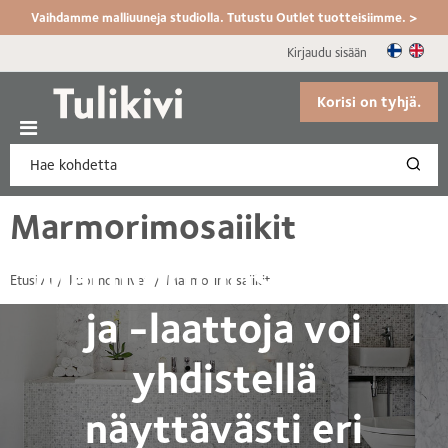
Vaihdamme malliuuneja studiolla. Tutustu Outlet tuotteisiimme. >
Kirjaudu sisään
Korisi on tyhjä.
Marmorimosaiikit
Marmorimosaiikkeja
Etusivu
Luonnonkivet
Marmorimosaiikit
ja -laattoja voi
yhdistellä
näyttävästi eri