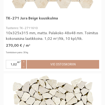
TK-271 Jura Beige kuusikulma
Tuotenro: TK-2711610
10x325x315 mm, matta. Palakoko 48x48 mm. Toimitus
kokonaisina laatikkoina. 1,02 m²/ltk, 10 kpl/ltk.
270,00
€
/ m²
Toimituksen paino: 30 kg
m²
+
VIE OSTOSKORIIN
–