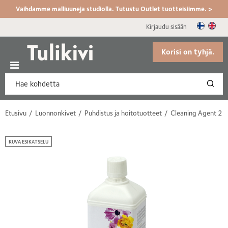
Vaihdamme malliuuneja studiolla. Tutustu Outlet tuotteisiimme. >
Kirjaudu sisään
Korisi on tyhjä.
Etusivu
Luonnonkivet
Puhdistus ja hoitotuotteet
Cleaning Agent 2
KUVA ESIKATSELU