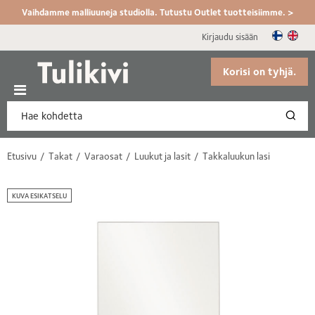
Vaihdamme malliuuneja studiolla. Tutustu Outlet tuotteisiimme. >
Kirjaudu sisään
Korisi on tyhjä.
Etusivu
Takat
Varaosat
Luukut ja lasit
Takkaluukun lasi
KUVA ESIKATSELU