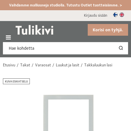
Vaihdamme malliuuneja studiolla. Tutustu Outlet tuotteisiimme. >
Kirjaudu sisään
Korisi on tyhjä.
Etusivu
Takat
Varaosat
Luukut ja lasit
Takkaluukun lasi
KUVA ESIKATSELU