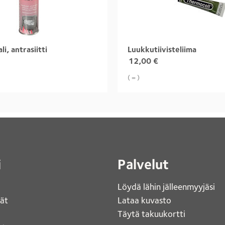
i, antrasiitti
Luukkutiivisteliima
12,00
€
( = )
i
Palvelut
Löydä lähin jälleenmyyjäsi 
jät
Lataa kuvasto 
Täytä takuukortti 