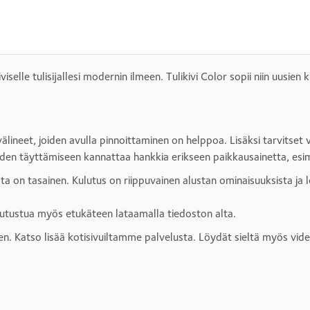
elle tulisijallesi modernin ilmeen. Tulikivi Color sopii niin uusien 
övälineet, joiden avulla pinnoittaminen on helppoa. Lisäksi tarvitset 
iiden täyttämiseen kannattaa hankkia erikseen paikkausainetta, esi
a on tasainen. Kulutus on riippuvainen alustan ominaisuuksista ja l
utustua myös etukäteen lataamalla tiedoston alta.
n. Katso lisää kotisivuiltamme palvelusta. Löydät sieltä myös video