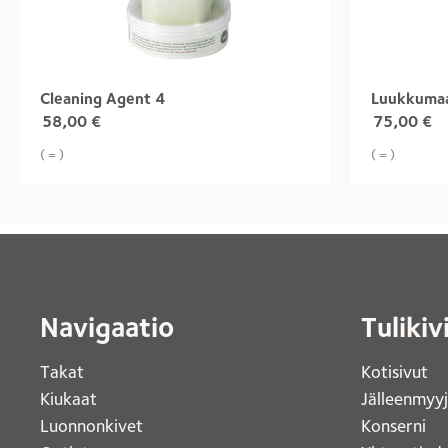
Cleaning Agent 4
Luukkumaal
58,00
€
75,00
€
( = )
( = )
Navigaatio
Tulikiv
Takat
Kotisivut 
Kiukaat 
Jälleenmyy
Luonnonkivet
Konserni 