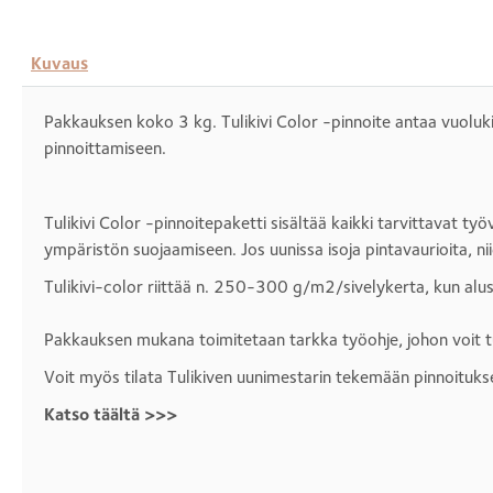
Kuvaus
Pakkauksen koko 3 kg. Tulikivi Color -pinnoite antaa vuolukivis
pinnoittamiseen.
Tulikivi Color -pinnoitepaketti sisältää kaikki tarvittavat ty
ympäristön suojaamiseen. Jos uunissa isoja pintavaurioita, n
Tulikivi-color riittää n. 250-300 g/m2/sivelykerta, kun alust
Pakkauksen mukana toimitetaan tarkka työohje, johon voit t
Voit myös tilata Tulikiven uunimestarin tekemään pinnoitukse
Katso täältä >>>