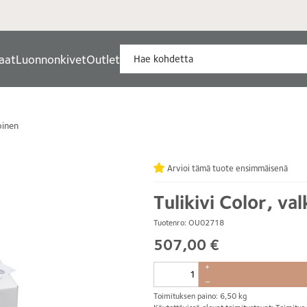
aat
Luonnonkivet
Outlet
oinen
Arvioi tämä tuote ensimmäisenä
Tulikivi Color, va
Tuotenro: OU02718
507,00 €
+
–
Toimituksen paino: 6,50 kg