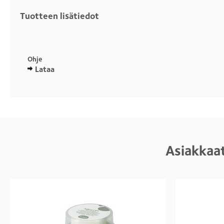
Tuotteen lisätiedot
Otsikko
1
Ohje
Lataa
Asiakkaat