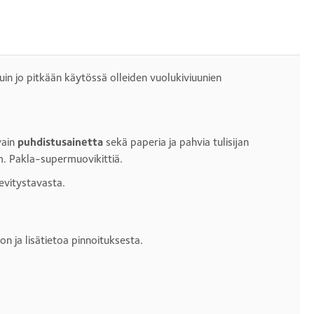
kuin jo pitkään käytössä olleiden vuolukiviuunien
vain
puhdistusainetta
sekä paperia ja pahvia tulisijan
m. Pakla-supermuovikittiä.
evitystavasta.
n ja lisätietoa pinnoituksesta.