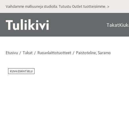
Vaihdamme malliuuneja studiolla. Tutustu Outlet tuotteisiimme. >
Takat
Kiuk
Etusivu
Takat
Ruoanlaittotuotteet
Paistoteline, Saramo
KUVA ESIKATSELU