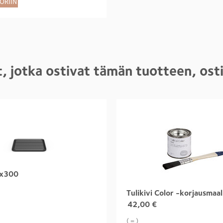
ORIIN
, jotka ostivat tämän tuotteen, os
0x300
42,00
€
( = )