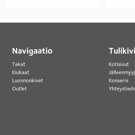
Navigaatio
Tulikiv
Takat
Kotisivut 
Kiukaat 
Jälleenmyy
Luonnonkivet
Konserni 
Outlet 
Yhteystiedo