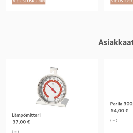
VIE OSTOSKORIIN
VIE OSTOSK
Asiakkaat
Parila 30
54,00
€
Lämpömittari
( = )
37,00
€
( = )