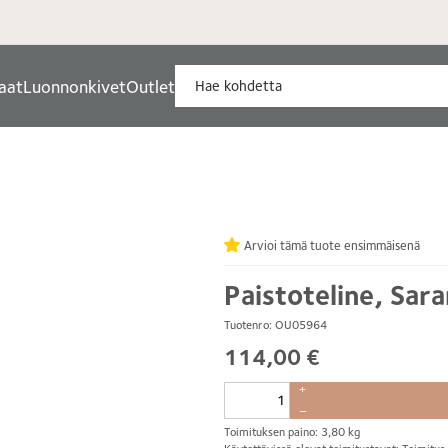
aat
Luonnonkivet
Outlet
Arvioi tämä tuote ensimmäisenä
Paistoteline, Sar
Tuotenro: OU05964
114,00 €
+
–
Toimituksen paino: 3,80 kg