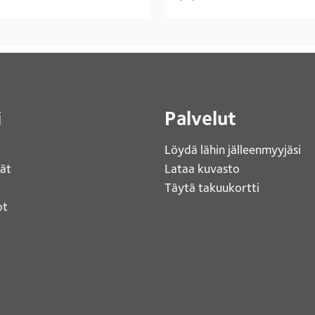
i
Palvelut
Löydä lähin jälleenmyyjäsi 
jät
Lataa kuvasto 
Täytä takuukortti 
t 