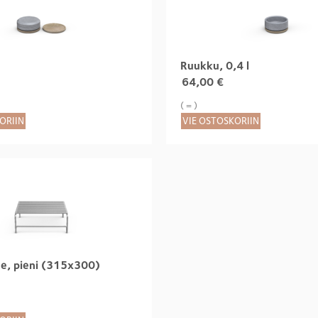
Ruukku, 0,4 l
64,00
€
( = )
ORIIN
VIE OSTOSKORIIN
ne, pieni (315x300)