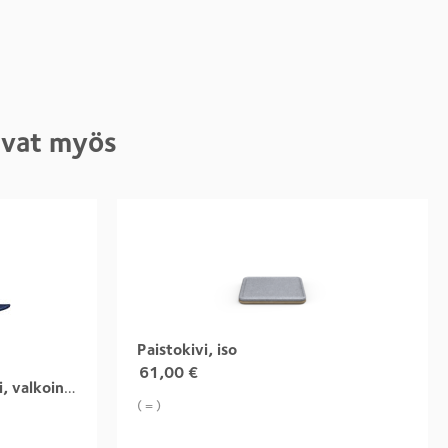
tivat myös
Paistokivi, iso
61,00
€
Tulikivi Color -korjausmaali, valkoinen
( = )