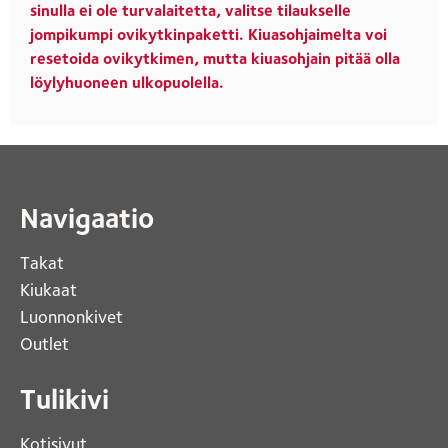
sinulla ei ole turvalaitetta, valitse tilaukselle
jompikumpi ovikytkinpaketti. Kiuasohjaimelta voi
resetoida ovikytkimen, mutta kiuasohjain pitää olla
löylyhuoneen ulkopuolella.
Navigaatio
Takat
Kiukaat 
Luonnonkivet
Outlet 
Tulikivi
Kotisivut 