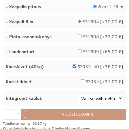
- Kaapelin pituus
6 m
15 m
- Kaapeli 6 m
SS1604 [
+30,00 €
]
- Pinta-asennuskehys
SS1608 [
+32,00 €
]
- Laudeanturi
SS1609 [
+65,00 €
]
Kiuaskivet (40kg)
SS032-40 [
+36,00 €
]
Koristekivet
SS034 [
+37,00 €
]
Integrointikaulus
+
VIE OSTOSKORIIN
–
Toimituksen paino: 133,37 kg
Käytettävissä oleva toimitustapa: Toimitus Manner-Suomeen