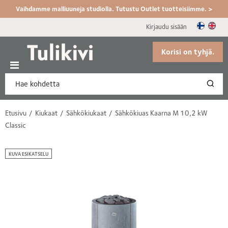
Vaihdamme malliuuneja studiolla. Tutustu Outlet tuotteisiimme. >
Kirjaudu sisään
Korisi on tyhjä.
Etusivu
Kiukaat
Sähkökiukaat
Sähkökiuas Kaarna M 10,2 kW
Classic
KUVA ESIKATSELU