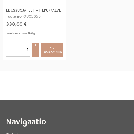
EDUSSUOJAPELTI - HILPU/KALVE
Tuotenro: OU05656
338,00
€
Toimituksen paino: 8,4 kg
+
VIE 
OSTOSKORIIN
–
Navigaatio