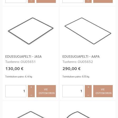
–
–
EDUSSUOJAPELTI - JASA
EDUSSUOJAPELTI - AAPA
Tuotenro: OU05651
Tuotenro: OU05652
130,00
€
290,00
€
Toimituksen paino: 4,14 kg
Toimituksen paino: 9,55 kg
+
+
VIE 
VIE 
OSTOSKORIIN
OSTOSKORIIN
–
–