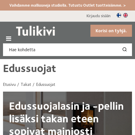
Vaihdamme malliuuneja studiolla. Tutustu Outlet tuotteisiimme. >
Kirjaudu sisään
Korisi on tyhjä.
Edussuojat
Etusivu
Takat
Edussuojat
Edussuojalasin ja -pellin
lisäksi takan eteen
sopivat mainiosti