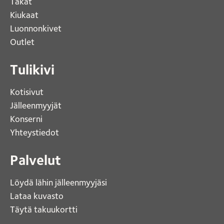
Takat
Kiukaat 
Luonnonkivet
Outlet 
Tulikivi
Kotisivut 
Jälleenmyyjät
Konserni 
Yhteystiedot 
Palvelut
Löydä lähin jälleenmyyjäsi 
Lataa kuvasto 
Täytä takuukortti 