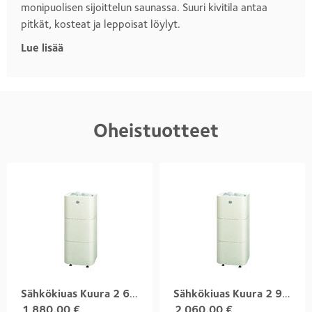
monipuolisen sijoittelun saunassa. Suuri kivitila antaa
pitkät, kosteat ja leppoisat löylyt.
Lue lisää
Oheistuotteet
Sähkökiuas Kuura 2 6,8 kW
Sähkökiuas Kuura 2 9,0 kW
1 880,00
€
2 060,00
€