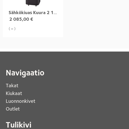
Sähkökiuas Kuura 2 10,5 kW integroitu
2 085,00
€
( = )
Navigaatio
Takat
Kiukaat 
Luonnonkivet
Outlet 
Tulikivi