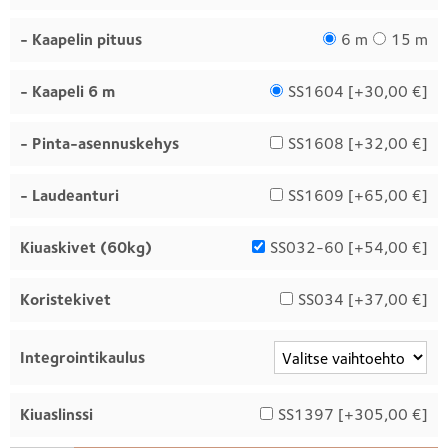
- Kaapelin pituus
6 m
15 m
- Kaapeli 6 m
SS1604 [
+30,00 €
]
- Pinta-asennuskehys
SS1608 [
+32,00 €
]
- Laudeanturi
SS1609 [
+65,00 €
]
Kiuaskivet (60kg)
SS032-60 [
+54,00 €
]
Koristekivet
SS034 [
+37,00 €
]
Integrointikaulus
Kiuaslinssi
SS1397 [
+305,00 €
]