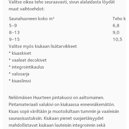
Valitse oikea teho seuraavasti, sivun alalaidasta löydät
muut vaihtoehdot:
Saunahuoneen koko m³
Teho k
Otsikko
5-9
6,8
1
8-13
9,0
9-15
10,5
Valitse myös kiukaan lisätarvikkeet
* kiuaskivet
* vaaleat decokivet
* integrointikaulus
* valosarja
* kiuaslinssi
Neliömäisen Huurteen pintakuosi on aaltomainen.
Pintamateriaali valukivi on kiukaassa ennennäkemätön.
Kiuas sopii väriltään ja muotoilultaan tummiin ja vaaleisiin
saunasisustuksiin. Kiukaan pienet suojaetäisyydet
mahdollistavat kiukaan lauteisiin integroinnin sekä