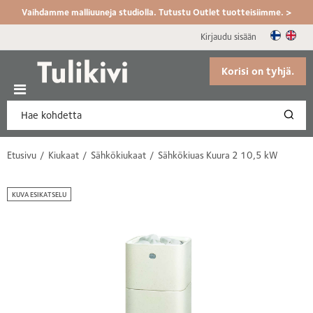
Vaihdamme malliuuneja studiolla. Tutustu Outlet tuotteisiimme. >
Kirjaudu sisään
Korisi on tyhjä.
Etusivu
Kiukaat
Sähkökiukaat
Sähkökiuas Kuura 2 10,5 kW
KUVA ESIKATSELU