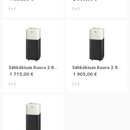
( = )
( = )
Sähkökiuas Kuura 2 6,8 kW integroitu
Sähkökiuas Kuura 2 9,0 kW integroitu
1 715,00
€
1 905,00
€
( = )
( = )