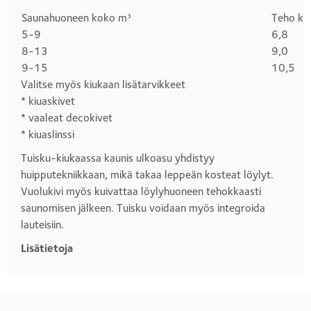
Saunahuoneen koko m³
Teho k
Otsikko
5-9
6,8
1
8-13
9,0
9-15
10,5
Valitse myös kiukaan lisätarvikkeet
* kiuaskivet
* vaaleat decokivet
* kiuaslinssi
Tuisku-kiukaassa kaunis ulkoasu yhdistyy
huipputekniikkaan, mikä takaa leppeän kosteat löylyt.
Vuolukivi myös kuivattaa löylyhuoneen tehokkaasti
saunomisen jälkeen. Tuisku voidaan myös integroida
lauteisiin.
Lisätietoja