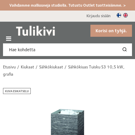
Vaihdamme malliuuneja studiolla. Tutustu Outlet tuotteisiimme. >
Kirjaudu sisään
Korisi on tyhjä.
Etusivu
Kiukaat
Sähkökiukaat
Sähkökiuas Tuisku S3 10,5 kW,
grafia
KUVA ESIKATSELU