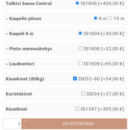
Tulikivi Sauna Control
SS1606 [
+400,00 €
]
- Kaapelin pituus
6 m
15 m
- Kaapeli 6 m
SS1604 [
+30,00 €
]
- Pinta-asennuskehys
SS1608 [
+32,00 €
]
- Laudeanturi
SS1609 [
+65,00 €
]
Kiuaskivet (60kg)
SS032-60 [
+54,00 €
]
Koristekivet
SS034 [
+37,00 €
]
Kiuaslinssi
SS1397 [
+305,00 €
]
+
VIE OSTOSKORIIN
–