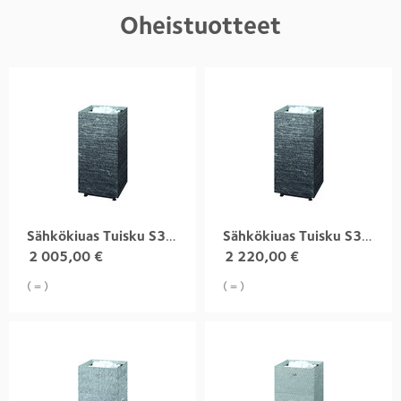
Oheistuotteet
Sähkökiuas Tuisku S3 6,8 kW, grafia
Sähkökiuas Tuisku S3 9,0 kW, grafia
2 005,00
€
2 220,00
€
( = )
( = )