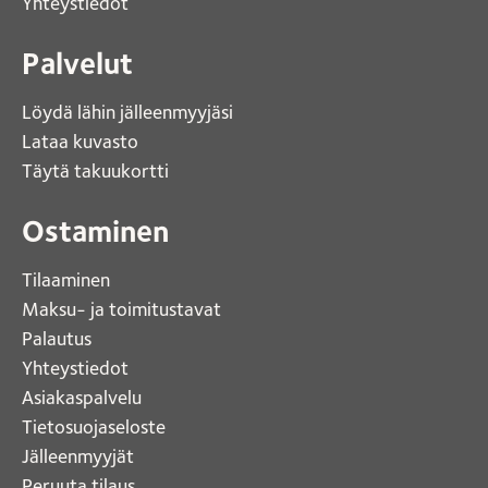
Yhteystiedot 
Palvelut
Löydä lähin jälleenmyyjäsi 
Lataa kuvasto 
Täytä takuukortti 
Ostaminen
Tilaaminen
Maksu- ja toimitustavat
Palautus
Yhteystiedot
Asiakaspalvelu
Tietosuojaseloste
Jälleenmyyjät
Peruuta tilaus