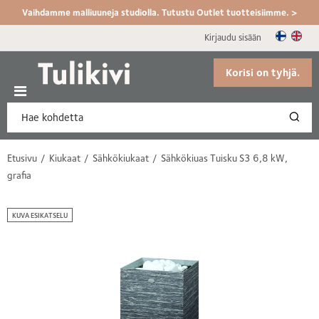
Vaihdamme malliuuneja studiolla. Tutustu Outlet tuotteisiimme. >
Kirjaudu sisään
Korisi on tyhjä.
Etusivu
Kiukaat
Sähkökiukaat
Sähkökiuas Tuisku S3 6,8 kW,
grafia
KUVA ESIKATSELU