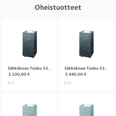
Oheistuotteet
Sähkökiuas Tuisku S3 9,0 kW, grafia
Sähkökiuas Tuisku S3 10,5 kW, grafia
2 220,00
€
2 440,00
€
( = )
( = )