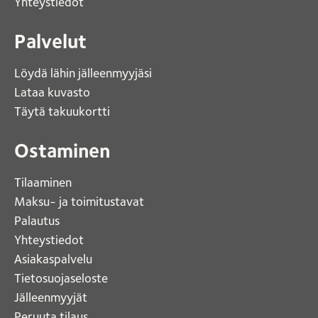
Yhteystiedot 
Palvelut
Löydä lähin jälleenmyyjäsi 
Lataa kuvasto 
Täytä takuukortti 
Ostaminen
Tilaaminen
Maksu- ja toimitustavat
Palautus
Yhteystiedot
Asiakaspalvelu
Tietosuojaseloste
Jälleenmyyjät
Peruuta tilaus