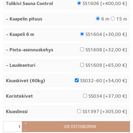
Tulikivi Sauna Control
SS1606 [
+400,00 €
]
- Kaapelin pituus
6 m
15 m
- Kaapeli 6 m
SS1604 [
+30,00 €
]
- Pinta-asennuskehys
SS1608 [
+32,00 €
]
- Laudeanturi
SS1609 [
+65,00 €
]
Kiuaskivet (60kg)
SS032-60 [
+54,00 €
]
Koristekivet
SS034 [
+37,00 €
]
Kiuaslinssi
SS1397 [
+305,00 €
]
+
VIE OSTOSKORIIN
–