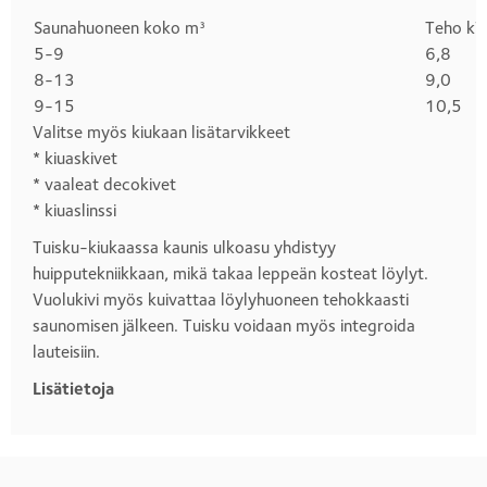
Saunahuoneen koko m³
Teho k
Otsikko
5-9
6,8
1
8-13
9,0
9-15
10,5
Valitse myös kiukaan lisätarvikkeet
* kiuaskivet
* vaaleat decokivet
* kiuaslinssi
Tuisku-kiukaassa kaunis ulkoasu yhdistyy
huipputekniikkaan, mikä takaa leppeän kosteat löylyt.
Vuolukivi myös kuivattaa löylyhuoneen tehokkaasti
saunomisen jälkeen. Tuisku voidaan myös integroida
lauteisiin.
Lisätietoja