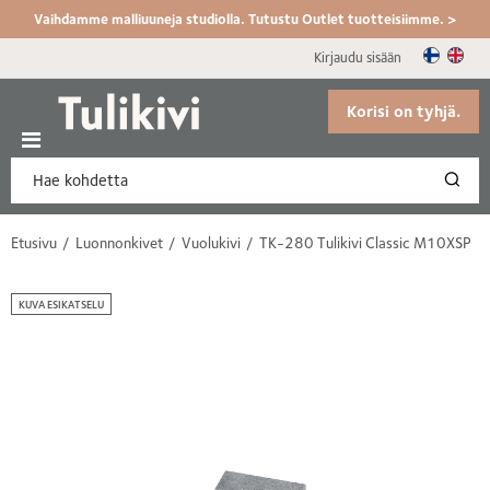
Vaihdamme malliuuneja studiolla. Tutustu Outlet tuotteisiimme. >
Kirjaudu sisään
Korisi on tyhjä.
Etusivu
Luonnonkivet
Vuolukivi
TK-280 Tulikivi Classic M10XSP
KUVA ESIKATSELU