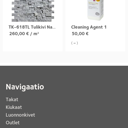
TK-618TL Tulikivi Natural
Cleaning Agent 1
260,00
€
/ m²
50,00
€
( = )
Navigaatio
Takat
Kiukaat 
Luonnonkivet
Outlet 