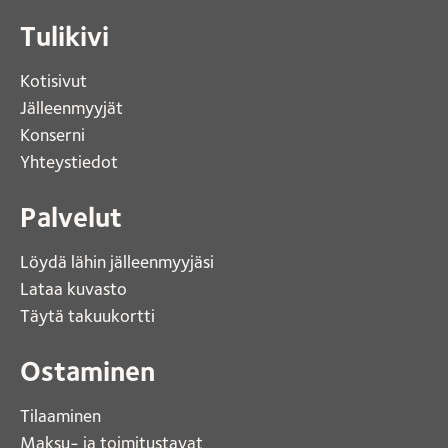
Tulikivi
Kotisivut 
Jälleenmyyjät
Konserni 
Yhteystiedot 
Palvelut
Löydä lähin jälleenmyyjäsi 
Lataa kuvasto 
Täytä takuukortti 
Ostaminen
Tilaaminen
Maksu- ja toimitustavat