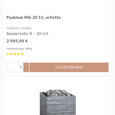
Puukiuas Hile 20 S2, uritettu
Tuotenro: SS464
Saunan koko 8 - 20 m3.
2 095,00
€
Toimituksen paino: 296 kg
+
VIE OSTOSKORIIN
–