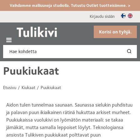
Vaihdamme malliuuneja studiolla. Tutustu Outlet tuotteisiimme. >
Kirjaudu sisään
Korisi on tyhjä.
Puukiukaat
Etusivu
Kiukaat
Puukiukaat
Aidon tulen tunnelmaa saunaan. Saunassa sielukin puhdistuu
ja palavan puun ikiaikainen rätinä hukuttaa arkiset murheet.
Puukiukaissa vuolukivi on lyömätön materiaali: se takaa
jämäkät, mutta samalla leppoiset löylyt. Teknologiansa
ansiosta Tulikiven puukiukaat polttavat puun