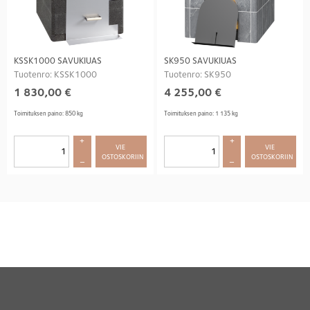
KSSK1000 SAVUKIUAS
SK950 SAVUKIUAS
Tuotenro: KSSK1000
Tuotenro: SK950
1 830,00
€
4 255,00
€
Toimituksen paino: 850 kg
Toimituksen paino: 1 135 kg
+
+
VIE 
VIE 
OSTOSKORIIN
OSTOSKORIIN
–
–