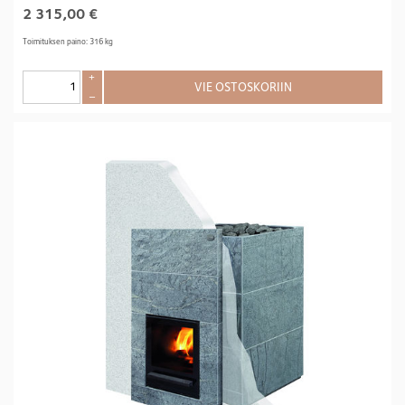
2 315,00
€
Toimituksen paino: 316 kg
+
VIE OSTOSKORIIN
–