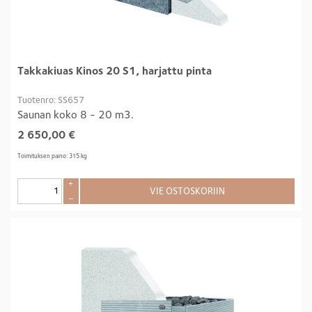
Takkakiuas Kinos 20 S1, harjattu pinta
Tuotenro: SS657
Saunan koko 8 - 20 m3.
2 650,00
€
Toimituksen paino: 315 kg
+
VIE OSTOSKORIIN
–