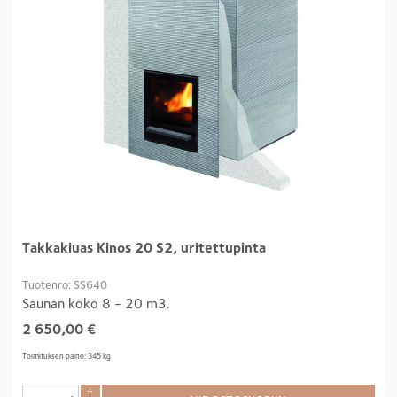
Takkakiuas Kinos 20 S2, uritettupinta
Tuotenro: SS640
Saunan koko 8 - 20 m3.
2 650,00
€
Toimituksen paino: 345 kg
+