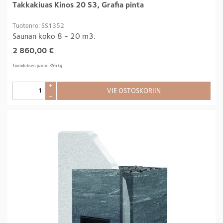
Takkakiuas Kinos 20 S3, Grafia pinta
Tuotenro: SS1352
Saunan koko 8 - 20 m3.
2 860,00
€
Toimituksen paino: 356 kg
+
VIE OSTOSKORIIN
–