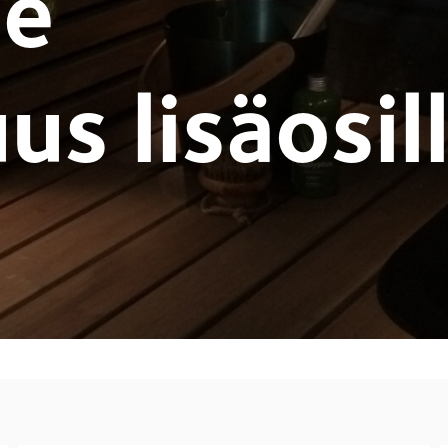
le
s lisäosil