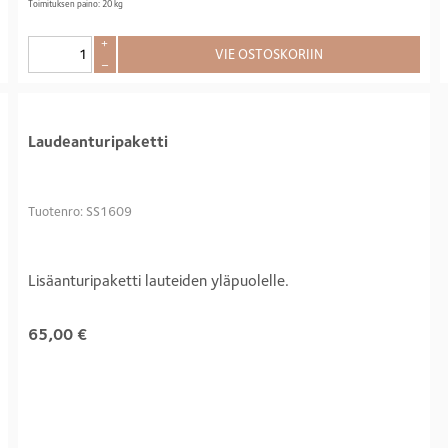
Toimituksen paino: 20 kg
+
VIE OSTOSKORIIN
–
Laudeanturipaketti
Tuotenro: SS1609
Lisäanturipaketti lauteiden yläpuolelle.
65,00
€