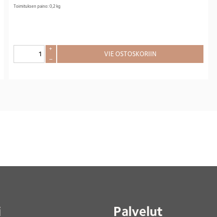
Toimituksen paino: 0,2 kg
+
VIE OSTOSKORIIN
–
i
Palvelut