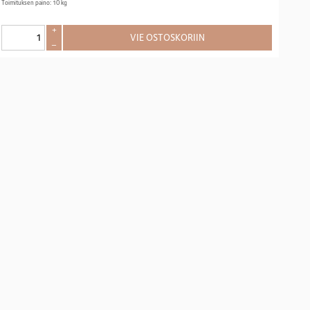
Toimituksen paino: 10 kg
+
VIE OSTOSKORIIN
–