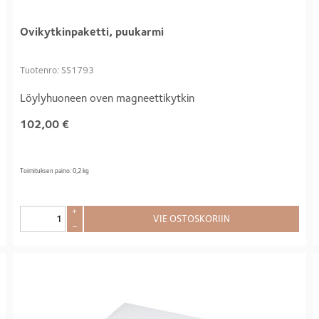
Ovikytkinpaketti, puukarmi
Tuotenro: SS1793
Löylyhuoneen oven magneettikytkin
102,00
€
Toimituksen paino: 0,2 kg
+
VIE OSTOSKORIIN
–