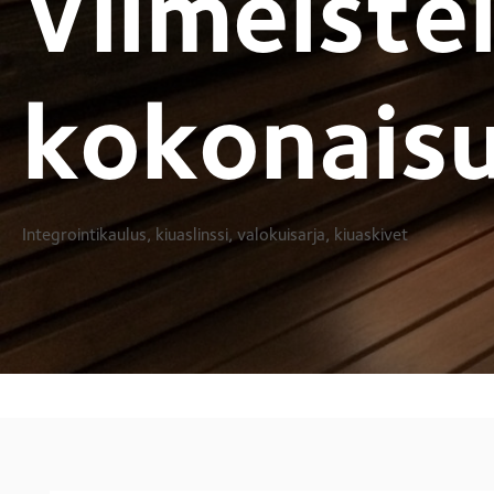
Viimeiste
kokonaisuu
Integrointikaulus, kiuaslinssi, valokuisarja, kiuaskivet