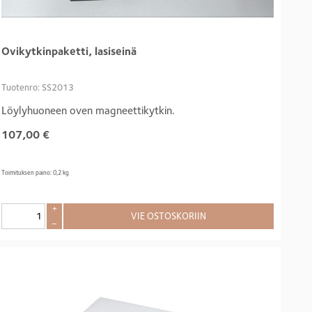
Ovikytkinpaketti, lasiseinä
Tuotenro: SS2013
Löylyhuoneen oven magneettikytkin.
107,00
€
Toimituksen paino: 0,2 kg
+
VIE OSTOSKORIIN
–