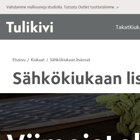
Vaihdamme malliuuneja studiolla. Tutustu Outlet tuotteisiimme. >
Takat
Kiuk
Etusivu
Kiukaat
Sähkökiukaan lisäosat
Sähkökiukaan li