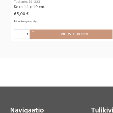
Tuotenro: SS1323
Koko 14 x 19 cm.
65,00
€
Toimituksen paino: 1 kg
+
VIE OSTOSKORIIN
–
Navigaatio
Tulikiv