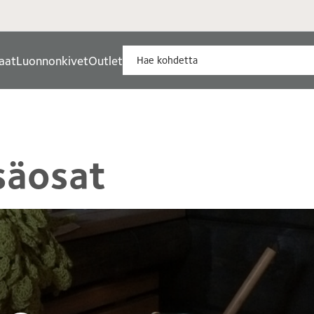
aat
Luonnonkivet
Outlet
säosat