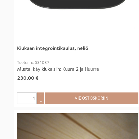
Kiukaan integrointikaulus, neliö
Tuotenro: SS1037
Musta, käy kiukaisiin: Kuura 2 ja Huurre
230,00
€
+
VIE OSTOSKORIIN
–