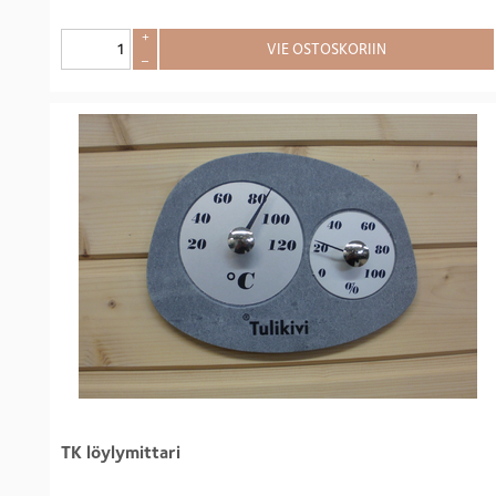
+
VIE OSTOSKORIIN
–
TK löylymittari