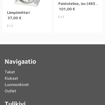
Paistoteline, iso (465x300)
101,00
€
Lämpömittari
( = )
37,00
€
( = )
Navigaatio
Takat
Kiukaat 
Luonnonkivet
Outlet 
Tulikivi