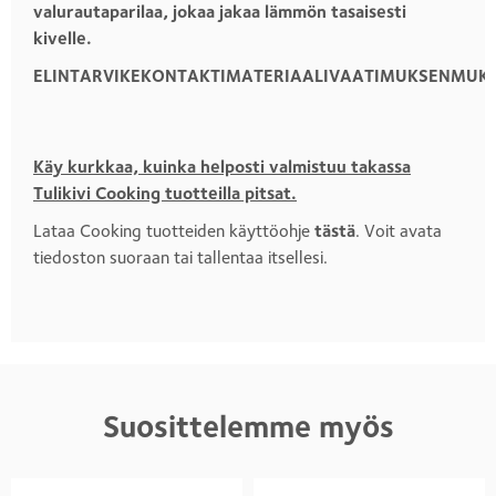
valurautaparilaa, jokaa jakaa lämmön tasaisesti
kivelle.
ELINTARVIKEKONTAKTIMATERIAALIVAATIMUKSENMUKA
Käy kurkkaa, kuinka helposti valmistuu takassa
Tulikivi Cooking tuotteilla pitsat.
Lataa Cooking tuotteiden käyttöohje
tästä
. Voit avata
tiedoston suoraan tai tallentaa itsellesi.
Suosittelemme myös