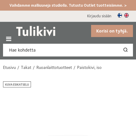
Vaihdamme malliuuneja studiolla. Tutustu Outlet tuotteisiimme. >
Kirjaudu sisään
Korisi on tyhjä.
Etusivu
Takat
Ruoanlaittotuotteet
Paistokivi, iso
KUVA ESIKATSELU