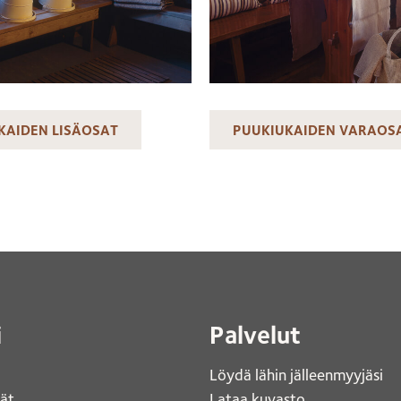
KAIDEN LISÄOSAT
PUUKIUKAIDEN VARAOS
i
Palvelut
Löydä lähin jälleenmyyjäsi 
jät
Lataa kuvasto 