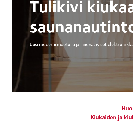
Tulikivi kiuka
saunanautinto
Uusi moderni muotoilu ja innovatiiviset elektroniikk
Huo
Kiukaiden ja ki