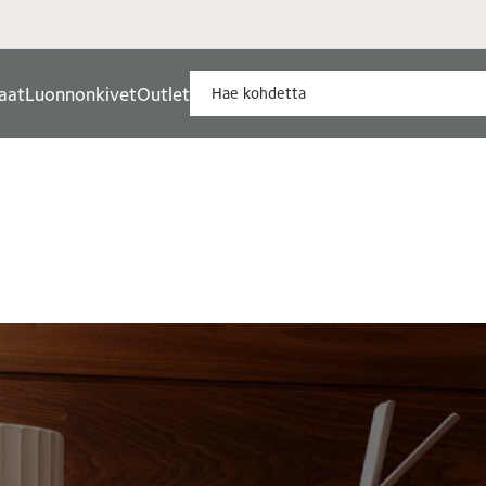
aat
Luonnonkivet
Outlet