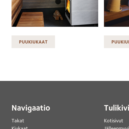
PUUKIUKAAT
PUUKIU
Navigaatio
Tulikiv
Takat
Kotisivut 
Kiukaat 
Jälleenmyy