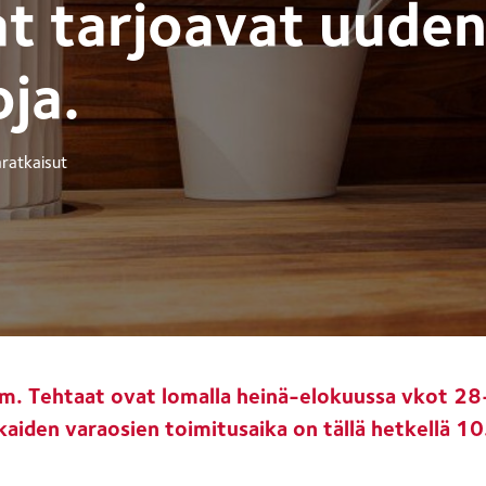
at tarjoavat uuden
ja.
aratkaisut
m. Tehtaat ovat lomalla heinä-elokuussa vkot 28
ukaiden varaosien toimitusaika on tällä hetkellä 1