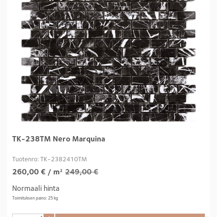
TK-238TM Nero Marquina
Tuotenro: TK-2382410TM
260,00
€
/ m²
249,00 €
Normaali hinta
Toimituksen paino: 25 kg