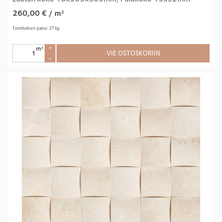
260,00
€
/ m²
Toimituksen paino: 27 kg
m²
+
VIE OSTOSKORIIN
–