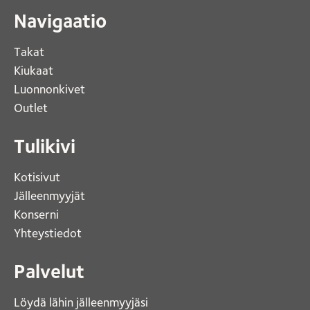
Navigaatio
Takat
Kiukaat 
Luonnonkivet
Outlet 
Tulikivi
Kotisivut 
Jälleenmyyjät
Konserni 
Yhteystiedot 
Palvelut
Löydä lähin jälleenmyyjäsi 