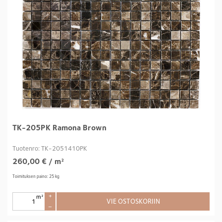
TK-205PK Ramona Brown
Tuotenro: TK-2051410PK
260,00
€
/ m²
Toimituksen paino: 25 kg
m²
+
VIE OSTOSKORIIN
–