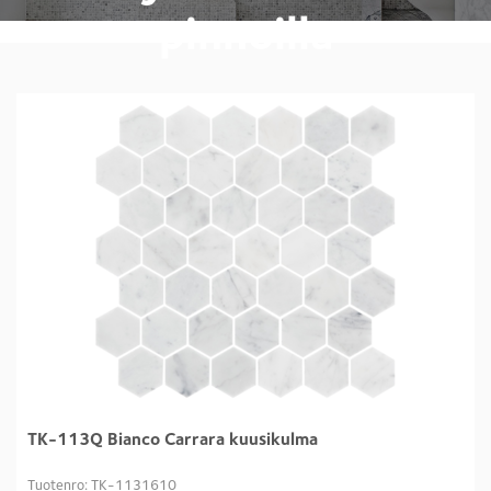
pinnoilla
TK-113Q Bianco Carrara kuusikulma
Tuotenro: TK-1131610