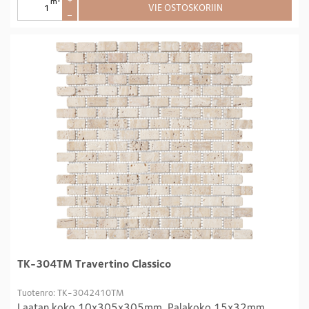
m²
+
VIE OSTOSKORIIN
–
TK-304TM Travertino Classico
Tuotenro: TK-3042410TM
Laatan koko 10x305x305mm, Palakoko 15x32mm