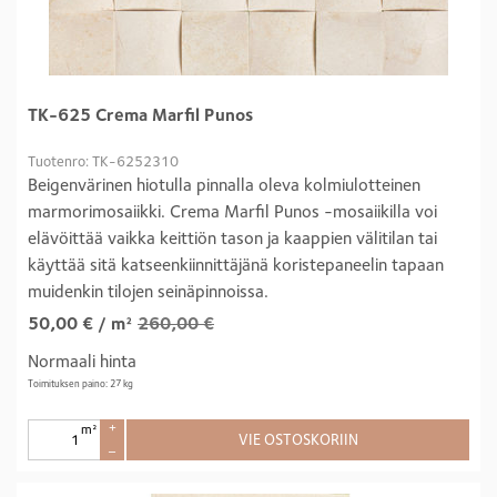
TK-625 Crema Marfil Punos
Tuotenro: TK-6252310
Beigenvärinen hiotulla pinnalla oleva kolmiulotteinen
marmorimosaiikki. Crema Marfil Punos -mosaiikilla voi
elävöittää vaikka keittiön tason ja kaappien välitilan tai
käyttää sitä katseenkiinnittäjänä koristepaneelin tapaan
muidenkin tilojen seinäpinnoissa.
50,00
€
/ m²
260,00 €
Normaali hinta
Toimituksen paino: 27 kg
m²
+
VIE OSTOSKORIIN
–