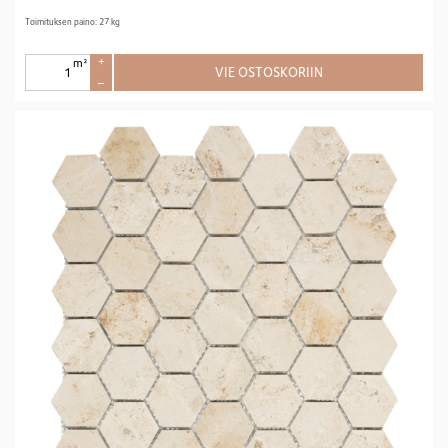
Toimituksen paino: 27 kg
m²
+
VIE OSTOSKORIIN
–