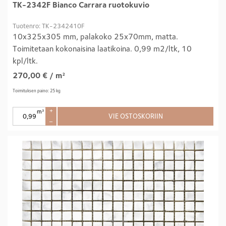
TK-2342F Bianco Carrara ruotokuvio
Tuotenro: TK-2342410F
10x325x305 mm, palakoko 25x70mm, matta.
Toimitetaan kokonaisina laatikoina. 0,99 m2/ltk, 10
kpl/ltk.
270,00
€
/ m²
Toimituksen paino: 25 kg
m²
+
VIE OSTOSKORIIN
–