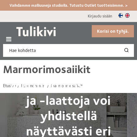
Vaihdamme malliuuneja studiolla. Tutustu Outlet tuotteisiimme. >
Kirjaudu sisään
Korisi on tyhjä.
Marmorimosaiikit
Marmorimosaiikkeja
Etusivu
Luonnonkivet
Marmorimosaiikit
ja -laattoja voi
yhdistellä
näyttävästi eri