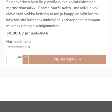
Beigenvärinen hiotulla pinnalla oleva kolmiuloitteinen
marmorimosaiikki. Crema Marfil Aalto -mosaiikilla voi
elävöittää vaikka keittiön tason ja kaappien välitilan tai
käyttää sitä katseenkiinnittäjänä koristepaneelin tapaan
muidenkin tilojen seinäpinnoissa.
50,00
€
/ m²
260,00 €
Normaali hinta
Toimituksen paino: 27 kg
m²
+
VIE OSTOSKORIIN
–