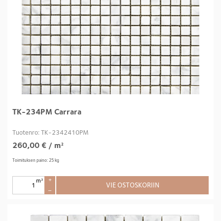
TK-234PM Carrara
Tuotenro: TK-2342410PM
260,00
€
/ m²
Toimituksen paino: 25 kg
m²
+
VIE OSTOSKORIIN
–