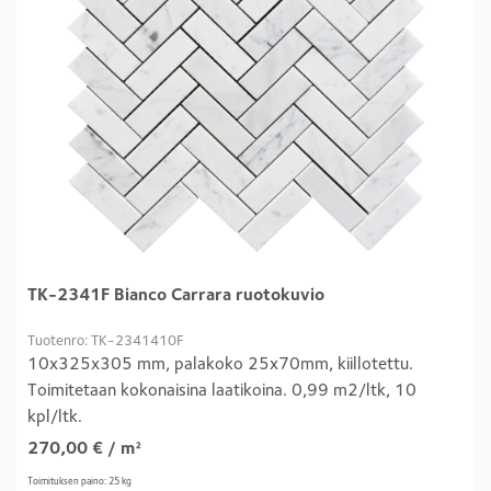
TK-2341F Bianco Carrara ruotokuvio
Tuotenro: TK-2341410F
10x325x305 mm, palakoko 25x70mm, kiillotettu.
Toimitetaan kokonaisina laatikoina. 0,99 m2/ltk, 10
kpl/ltk.
270,00
€
/ m²
Toimituksen paino: 25 kg