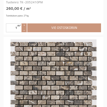
Tuotenro: TK-2052410PM
260,00
€
/ m²
Toimituksen paino: 27 kg
m²
+
VIE OSTOSKORIIN
–