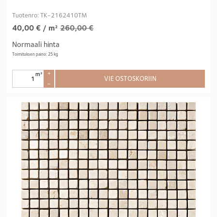
Tuotenro: TK-2162410TM
40,00
€
/ m²
260,00 €
Normaali hinta
Toimituksen paino: 25 kg
m²
+
VIE OSTOSKORIIN
–