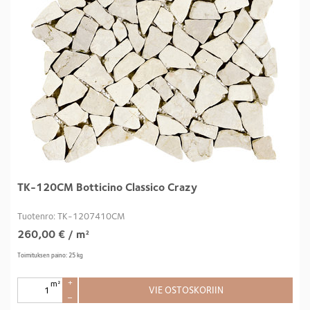
TK-120CM Botticino Classico Crazy
Tuotenro: TK-1207410CM
260,00
€
/ m²
Toimituksen paino: 25 kg
m²
+
VIE OSTOSKORIIN
–