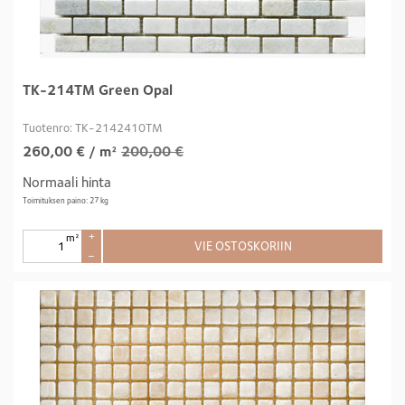
TK-214TM Green Opal
Tuotenro: TK-2142410TM
260,00
€
/ m²
200,00 €
Normaali hinta
Toimituksen paino: 27 kg
m²
+
VIE OSTOSKORIIN
–