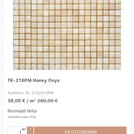
TK-216PM Honey Onyx
Tuotenro: TK-2162410PM
38,00
€
/ m²
260,00 €
Normaali hinta
Toimituksen paino: 25 kg
m²
+
VIE OSTOSKORIIN