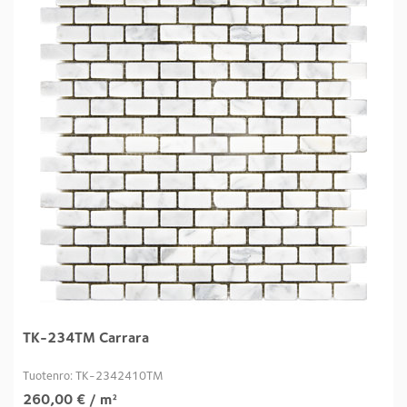
TK-234TM Carrara
Tuotenro: TK-2342410TM
260,00
€
/ m²