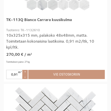
TK-113Q Bianco Carrara kuusikulma
Tuotenro: TK-1132610
10x325x315 mm, palakoko 48x48mm, matta.
Toimitetaan kokonaisina laatikoina. 0,91 m2/ltk, 10
kpl/ltk.
270,00
€
/ m²
Toimituksen paino: 27 kg
m²
+
VIE OSTOSKORIIN
–