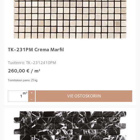
TK-231PM Crema Marfil
Tuotenro: TK-2312410PM
260,00
€
/ m²
Toimituksen paino: 25 kg
m²
+
VIE OSTOSKORIIN
–