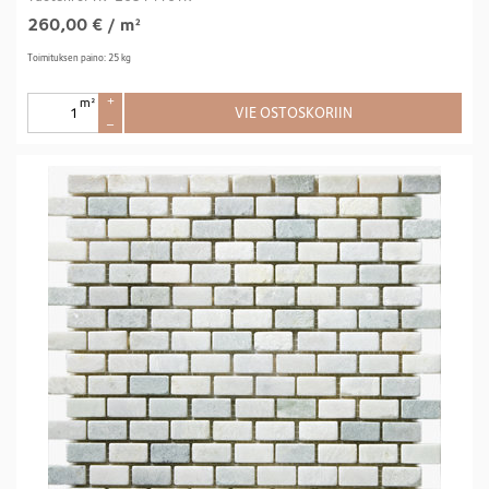
260,00
€
/ m²
Toimituksen paino: 25 kg
m²
+
VIE OSTOSKORIIN
–