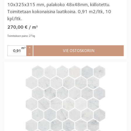
10x325x315 mm, palakoko 48x48mm, kiillotettu.
Toimitetaan kokonaisina laatikoina. 0,91 m2/ltk, 10
kpl/ltk.
270,00
€
/ m²
Toimituksen paino: 27 kg
m²
+
VIE OSTOSKORIIN
–