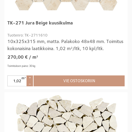
TK-271 Jura Beige kuusikulma
Tuotenro: TK-2711610
10x325x315 mm, matta. Palakoko 48x48 mm. Toimitus
kokonaisina laatikkoina. 1,02 m²/ltk, 10 kpl/ltk.
270,00
€
/ m²
Toimituksen paino: 30 kg
m²
+
VIE OSTOSKORIIN
–