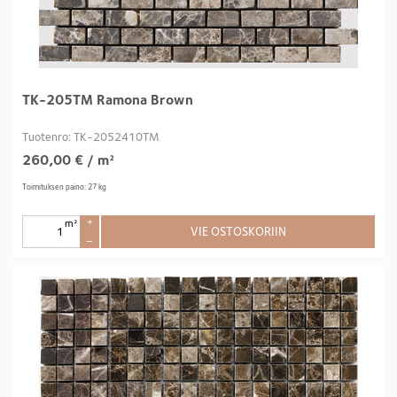
TK-205TM Ramona Brown
Tuotenro: TK-2052410TM
260,00
€
/ m²
Toimituksen paino: 27 kg
m²
+
VIE OSTOSKORIIN
–