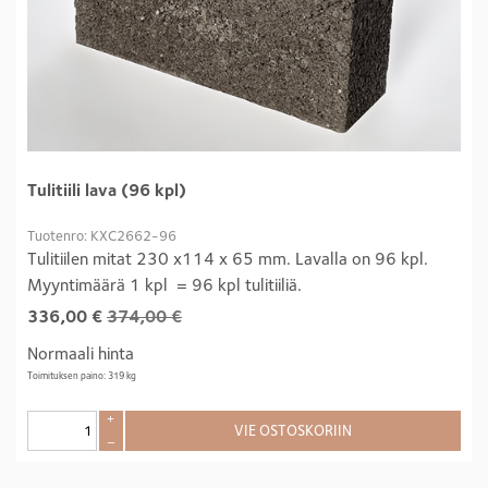
Tulitiili lava (96 kpl)
Tuotenro: KXC2662-96
Tulitiilen mitat 230 x114 x 65 mm. Lavalla on 96 kpl.
Myyntimäärä 1 kpl = 96 kpl tulitiiliä.
336,00
€
374,00 €
Normaali hinta
Toimituksen paino: 319 kg
+
VIE OSTOSKORIIN
–