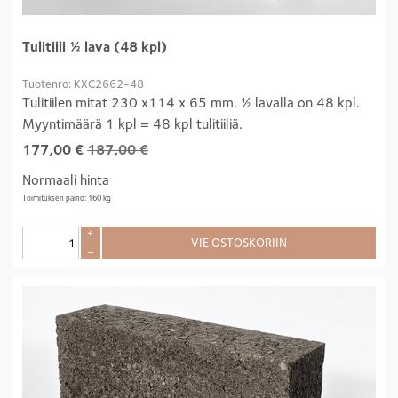
Tulitiili ½ lava (48 kpl)
Tuotenro: KXC2662-48
Tulitiilen mitat 230 x114 x 65 mm. ½ lavalla on 48 kpl.
Myyntimäärä 1 kpl = 48 kpl tulitiiliä.
177,00
€
187,00 €
Normaali hinta
Toimituksen paino: 160 kg
+
VIE OSTOSKORIIN
–