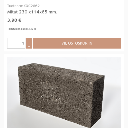
Tuotenro: KXC2662
Mitat 230 x114x65 mm.
3,90
€
Toimituksen paino: 3,32 kg
+
VIE OSTOSKORIIN
–