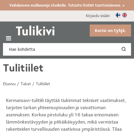
Vaihdamme malliuuneja studiolla. Tutustu Outlet tuotteisiimme. >
Kirjaudu sisään
Korisi on tyhjä.
Tulitiilet
Etusivu
Takat
Tulitiilet
Kermansavi-tulitiili täyttää tiukimmat tekniset vaatimukset,
tarjoten tarkan yhteensopivuuden ja vaivattoman
asennuksen. Korkea pirstoluku yli 16 takaa erinomaisen
lämmönkestävyyden ja pitkäikäisyyden, mikä varmistaa
rakenteiden turvallisuuden vaativissa ympäristöissä. Tilaa