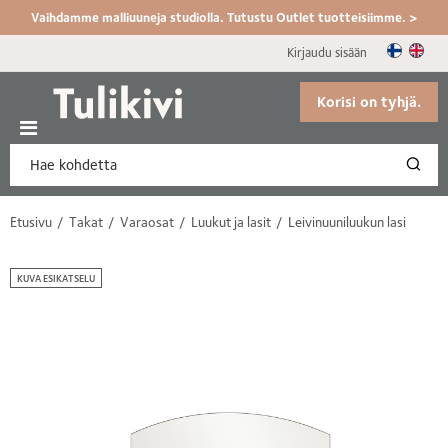
Vaihdamme malliuuneja studiolla. Tutustu Outlet tuotteisiimme. >
Kirjaudu sisään
Korisi on tyhjä.
Etusivu
Takat
Varaosat
Luukut ja lasit
Leivinuuniluukun lasi
KUVA ESIKATSELU