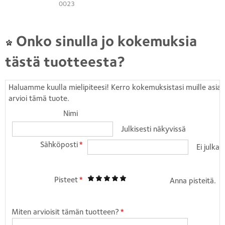
0023
Onko sinulla jo kokemuksia
tästä tuotteesta?
Haluamme kuulla mielipiteesi! Kerro kokemuksistasi muille asiakk
arvioi tämä tuote.
Nimi
Julkisesti näkyvissä
Sähköposti
*
Ei julkai
Pisteet
1
2
3
4
5
*
Anna pisteitä.
Miten arvioisit tämän tuotteen?
*