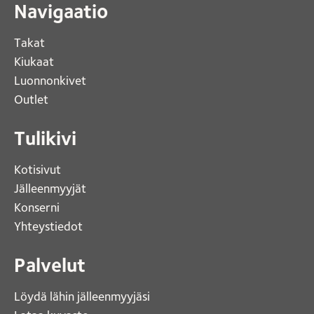
Navigaatio
Takat
Kiukaat 
Luonnonkivet
Outlet 
Tulikivi
Kotisivut 
Jälleenmyyjät
Konserni 
Yhteystiedot 
Palvelut
Löydä lähin jälleenmyyjäsi 