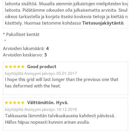
laitonta sisältöä. Muualla aiemmin julkaistujen mielipiteiden kopi
laitonta. Pidätämme oikeuden olla julkaisematta arvioita. Sinull
oikeus tarkastella ja korjata itseäsi koskevia tietoja ja kieltää ni
käsittely. Huomaa tietomme kohdassa
Tietosuojakäytäntö
.
* Pakolliset kentät
Arvioiden lukumäärä:
4
Arvioiden keskiarvo:
5
Good product
käyttäjältä Anonyymi päiväys: 05.01.2017
I hope this grid will last longer than the previous one that
has deformed with the heat.
Välttämätön. Hyvä.
käyttäjältä Anonyymi päiväys: 10.12.2016
Takkauunia lämmitän talvikuukausina kahdesti päivässä.
Hiillos hiipuu nopeasti kunnon arinan avulla.