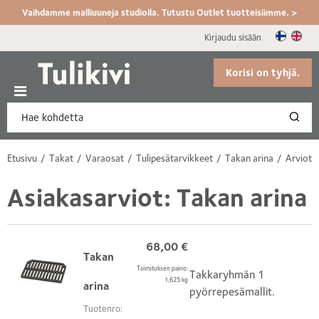
Vaihdamme malliuuneja studiolla. Tutustu Outlet tuotteisiimme. >
Kirjaudu sisään
Korisi on tyhjä.
Etusivu
Takat
Varaosat
Tulipesätarvikkeet
Takan arina
Arviot
Asiakasarviot: Takan arina
68,00
€
Takan
Toimituksen paino:
Takkaryhmän 1
1,625 kg
arina
pyörrepesämallit.
Tuotenro: