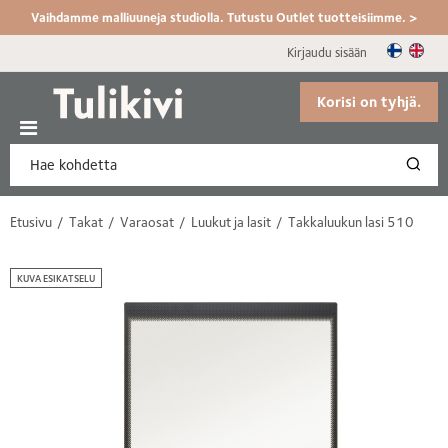
Vaihdamme malliuuneja studiolla. Tutustu Outlet tuotteisiimme. >
Kirjaudu sisään
Korisi on tyhjä.
Etusivu
Takat
Varaosat
Luukut ja lasit
Takkaluukun lasi 510
KUVA ESIKATSELU