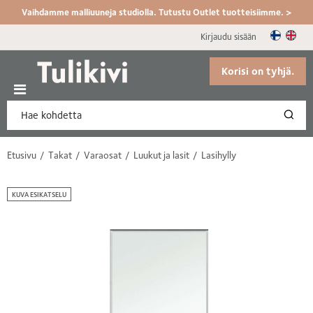
Vaihdamme malliuuneja studiolla. Tutustu Outlet tuotteisiimme. >
Kirjaudu sisään
Korisi on tyhjä.
Etusivu
Takat
Varaosat
Luukut ja lasit
Lasihylly
KUVA ESIKATSELU