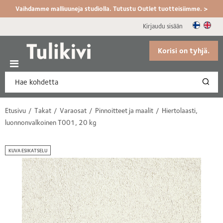
Vaihdamme malliuuneja studiolla. Tutustu Outlet tuotteisiimme. >
Kirjaudu sisään
Korisi on tyhjä.
Etusivu
Takat
Varaosat
Pinnoitteet ja maalit
Hiertolaasti,
luonnonvalkoinen T001, 20 kg
KUVA ESIKATSELU