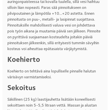
auringonpaisteessa tai kovalla tuulella, sillä vesi haihtuu
silloin liian nopeasti. Paras sää pinnoitukseen on
pilvipoutainen ja lämpötila +10…+20 astetta. Ennen
pinnoitusta on puu-, metalli- ja lasipinnat suojattava.
Pinnoituksille mahdollisesti valuva vesi on johdettava
pois työn aikana ja muutamia päiviä sen jälkeen. Pinnoite
on pyrittävä suojaamaan kosteudelta joitakin päiviä
pinnoituksen jälkeenkin, sillä erityisesti tummiin sävyihin
kosteus voi aiheuttaa epätasaista värjäytymistä.
Koehierto
Koehierto on tehtävä aina lopulliselle pinnalle halutun
värisävyn varmistamiseksi.
Sekoitus
Säkillinen (25 kg) laastijauhetta lisätään koneellisesti
sekoittaen noin 5-5,5 litraan vettä. Massan ja alustan