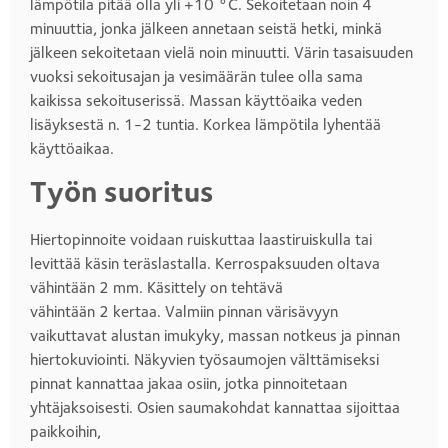
lämpötila pitää olla yli +10 °C. Sekoitetaan noin 4
minuuttia, jonka jälkeen annetaan seistä hetki, minkä
jälkeen sekoitetaan vielä noin minuutti. Värin tasaisuuden
vuoksi sekoitusajan ja vesimäärän tulee olla sama
kaikissa sekoituserissä. Massan käyttöaika veden
lisäyksestä n. 1-2 tuntia. Korkea lämpötila lyhentää
käyttöaikaa.
Työn suoritus
Hiertopinnoite voidaan ruiskuttaa laastiruiskulla tai
levittää käsin teräslastalla. Kerrospaksuuden oltava
vähintään 2 mm. Käsittely on tehtävä
vähintään 2 kertaa. Valmiin pinnan värisävyyn
vaikuttavat alustan imukyky, massan notkeus ja pinnan
hiertokuviointi. Näkyvien työsaumojen välttämiseksi
pinnat kannattaa jakaa osiin, jotka pinnoitetaan
yhtäjaksoisesti. Osien saumakohdat kannattaa sijoittaa
paikkoihin,