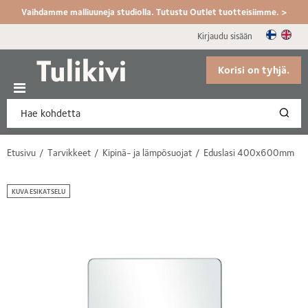
Vaihdamme malliuuneja studiolla. Tutustu Outlet tuotteisiimme. >
Kirjaudu sisään
Korisi on tyhjä.
Etusivu
Tarvikkeet
Kipinä- ja lämpösuojat
Eduslasi 400x600mm
KUVA ESIKATSELU