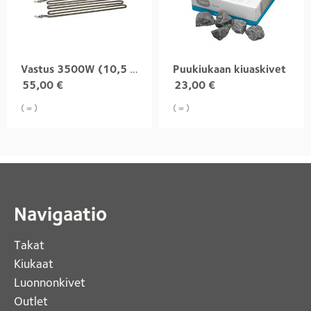
Vastus 3500W (10,5 kW:n kiukaaseen)
Puukiukaan kiuaskivet
55,00
€
23,00
€
( = )
( = )
Navigaatio
Takat
Kiukaat 
Luonnonkivet
Outlet 