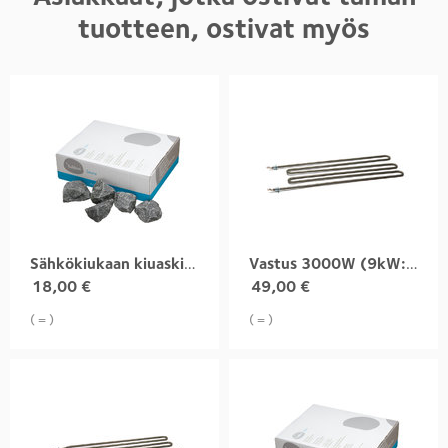
tuotteen, ostivat myös
Sähkökiukaan kiuaskivet
Vastus 3000W (9kW:n kiukaaseen)
18,00
€
49,00
€
( = )
( = )