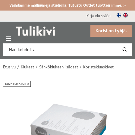
Vaihdamme malliuuneja studiolla. Tutustu Outlet tuotteisiimme. >
Kirjaudu sisään
Korisi on tyhjä.
Etusivu
Kiukaat
Sähkökiukaan lisäosat
Koristekiuaskivet
KUVA ESIKATSELU