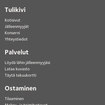
Tulikivi
Kotisivut 
Jälleenmyyjät
Konserni 
Yhteystiedot 
Palvelut
Löydä lähin jälleenmyyjäsi 
Lataa kuvasto 
Täytä takuukortti 
Ostaminen
Tilaaminen
Maksu- ja toimitustavat