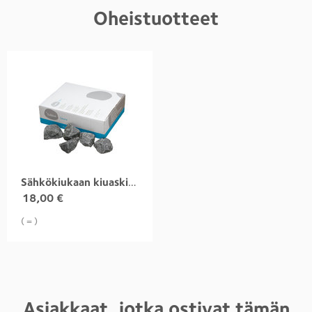
Oheistuotteet
Sähkökiukaan kiuaskivet
18,00
€
( = )
Asiakkaat, jotka ostivat tämän