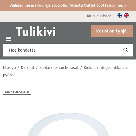
Vaihdamme malliuuneja studiolla. Tutustu Outlet tuotteisiimme. >
Kirjaudu sisään
Korisi on tyhjä.
Etusivu
Kiukaat
Sähkökiukaan lisäosat
Kiukaan integrointikaulus,
pyöreä
KUVA ESIKATSELU