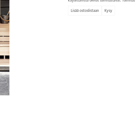
Käytettävissä olevat toimitustavat: Toimitu
Kysy