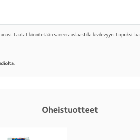
aunasi. Laatat kiinnitetään saneerauslaastilla kivilevyyn. Lopuksi la
udiolta
.
Oheistuotteet