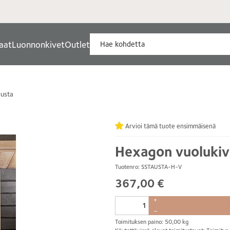
aat
Luonnonkivet
Outlet
austa
Arvioi tämä tuote ensimmäisenä
Hexagon vuolukivi
Tuotenro: SSTAUSTA-H-V
367,00 €
+
–
Toimituksen paino: 50,00 kg