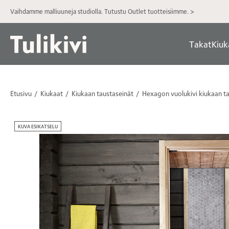
Vaihdamme malliuuneja studiolla. Tutustu Outlet tuotteisiimme. >
Takat
Kiuk
Etusivu
Kiukaat
Kiukaan taustaseinät
Hexagon vuolukivi kiukaan t
KUVA ESIKATSELU