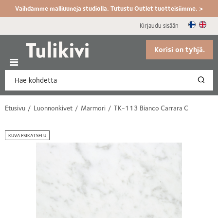
Vaihdamme malliuuneja studiolla. Tutustu Outlet tuotteisiimme. >
Kirjaudu sisään
Korisi on tyhjä.
Etusivu
Luonnonkivet
Marmori
TK-113 Bianco Carrara C
KUVA ESIKATSELU