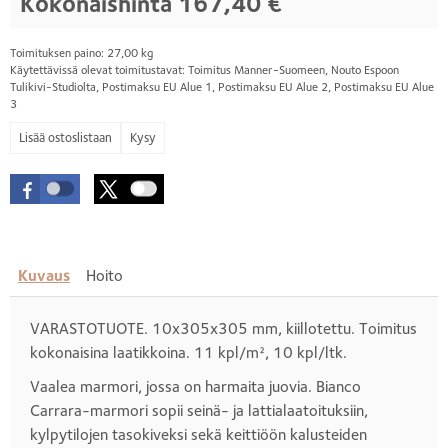
Kokonaishinta
167,40 €
Toimituksen paino: 27,00 kg
Käytettävissä olevat toimitustavat: Toimitus Manner-Suomeen, Nouto Espoon
Tulikivi-Studiolta, Postimaksu EU Alue 1, Postimaksu EU Alue 2, Postimaksu EU Alue
3
Kysy
Kuvaus
Hoito
VARASTOTUOTE. 10x305x305 mm, kiillotettu. Toimitus
kokonaisina laatikkoina. 11 kpl/m², 10 kpl/ltk.
Vaalea marmori, jossa on harmaita juovia. Bianco
Carrara-marmori sopii seinä- ja lattialaatoituksiin,
kylpytilojen tasokiveksi sekä keittiöön kalusteiden