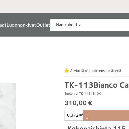
aat
Luonnonkivet
Outlet
Arvioi tämä tuote ensimmäisenä
TK-113Bianco Ca
Tuotenro: TK-1131810K
310,00 €
+
m²
–
Kokonaishinta
115,