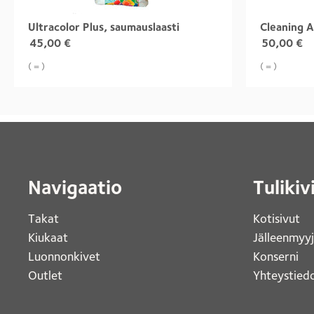
Ultracolor Plus, saumauslaasti
Cleaning 
45,00
€
50,00
€
( = )
( = )
Navigaatio
Tulikiv
Takat
Kotisivut 
Kiukaat 
Jälleenmyy
Luonnonkivet
Konserni 
Outlet 
Yhteystiedo