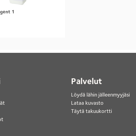
Agent 1
i
Palvelut
Löydä lähin jälleenmyyjäsi 
jät
Lataa kuvasto 
Täytä takuukortti 
t 