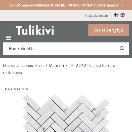
Vaihdamme malliuuneja studiolla. Tutustu Outlet tuotteisiimme. >
Kirjaudu sisään
Korisi on tyhjä.
Etusivu
Luonnonkivet
Marmori
TK-2342F Bianco Carrara
ruotokuvio
KUVA ESIKATSELU