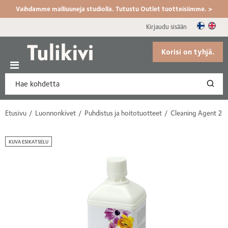
Vaihdamme malliuuneja studiolla. Tutustu Outlet tuotteisiimme. >
Kirjaudu sisään
Korisi on tyhjä.
Etusivu
Luonnonkivet
Puhdistus ja hoitotuotteet
Cleaning Agent 2
KUVA ESIKATSELU