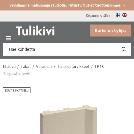
Vaihdamme malliuuneja studiolla. Tutustu Outlet tuotteisiimme. >
Kirjaudu sisään
Korisi on tyhjä.
Etusivu
Takat
Varaosat
Tulipesätarvikkeet
TP16
Tulipesäpaneeli
KUVA ESIKATSELU