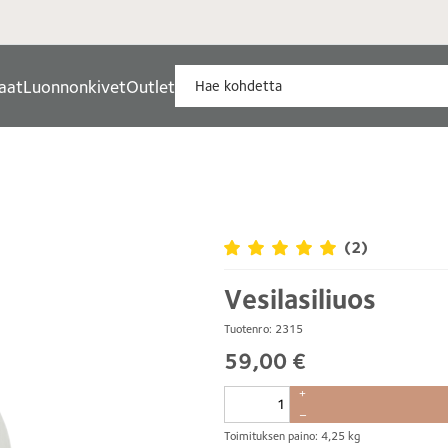
aat
Luonnonkivet
Outlet
(2)
Vesilasiliuos
Tuotenro: 2315
59,00 €
+
–
Toimituksen paino: 4,25 kg