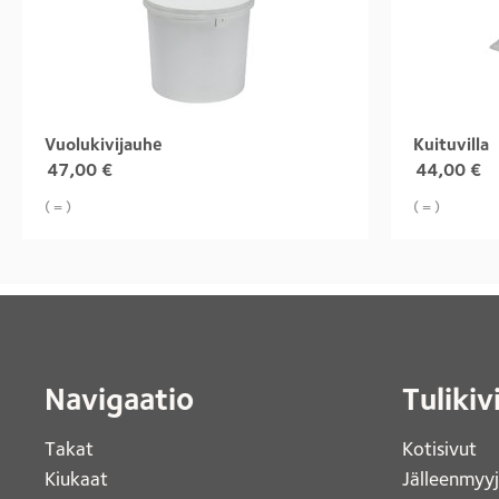
Vuolukivijauhe
Kuituvilla
47,00
€
44,00
€
( = )
( = )
Navigaatio
Tulikiv
Takat
Kotisivut 
Kiukaat 
Jälleenmyy