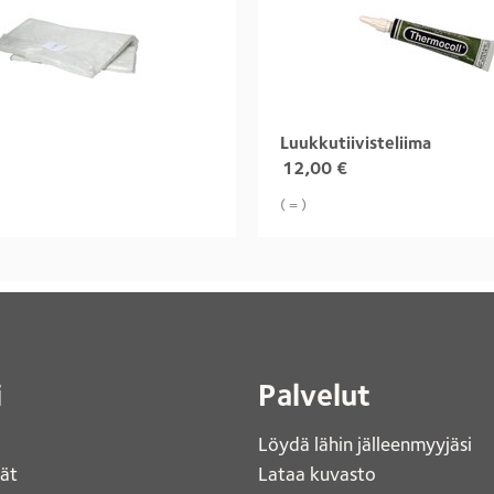
Luukkutiivisteliima
12,00
€
( = )
i
Palvelut
Löydä lähin jälleenmyyjäsi 
jät
Lataa kuvasto 