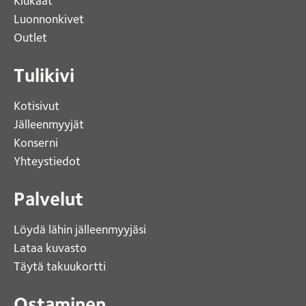
Kiukaat 
Luonnonkivet
Outlet 
Tulikivi
Kotisivut 
Jälleenmyyjät
Konserni 
Yhteystiedot 
Palvelut
Löydä lähin jälleenmyyjäsi 
Lataa kuvasto 
Täytä takuukortti 
Ostaminen