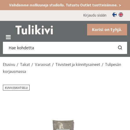
Vaihdamme malliuuneja studiolla. Tutustu Outlet tuotteisiimme. >
Kirjaudu sisään
Korisi on tyhjä.
Etusivu
Takat
Varaosat
Tiivisteet ja kiinnitysaineet
Tulipesän
korjausmassa
KUVA ESIKATSELU