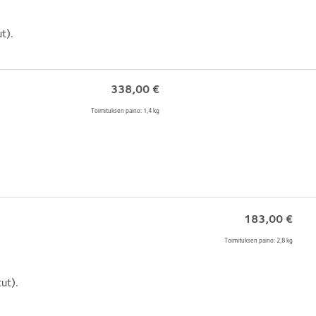
t).
338,00
€
Toimituksen paino: 1,4 kg
183,00
€
Toimituksen paino: 2,8 kg
ut).