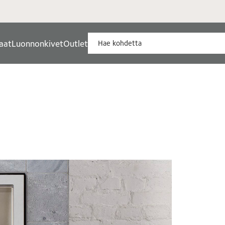
aat
Luonnonkivet
Outlet