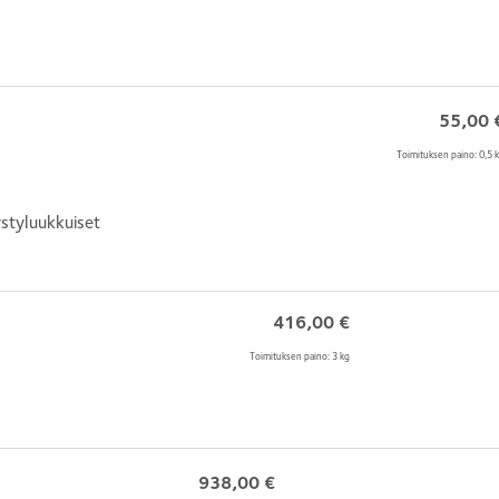
55,00
Toimituksen paino: 0,5 
ystyluukkuiset
416,00
€
Toimituksen paino: 3 kg
938,00
€