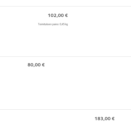
102,00
€
Toimituksen paino: 0,45 kg
80,00
€
183,00
€