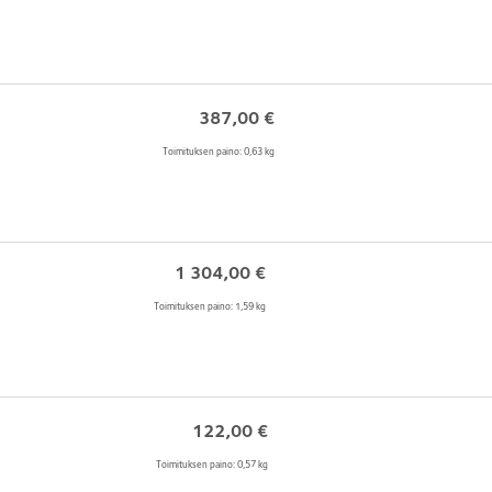
387,00
€
Toimituksen paino: 0,63 kg
1 304,00
€
Toimituksen paino: 1,59 kg
122,00
€
Toimituksen paino: 0,57 kg