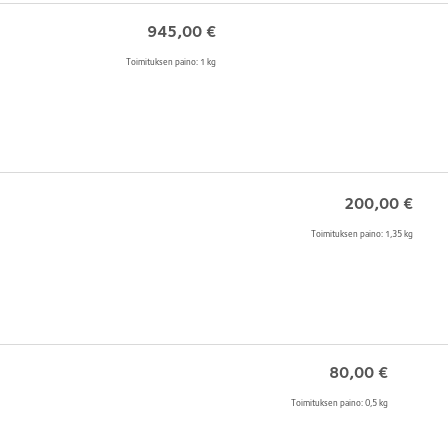
945,00
€
Toimituksen paino: 1 kg
200,00
€
Toimituksen paino: 1,35 kg
80,00
€
Toimituksen paino: 0,5 kg