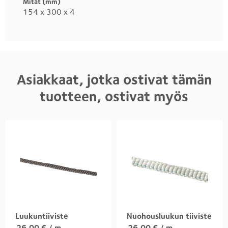
Mitat (mm)
154 x 300 x 4
Asiakkaat, jotka ostivat tämän
tuotteen, ostivat myös
Luukuntiiviste
Nuohousluukun tiiviste
26,00
€
/ m
26,00
€
/ m