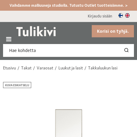
Vaihdamme malliuuneja studiolla. Tutustu Outlet tuotteisiimme. >
Kirjaudu sisään
Korisi on tyhjä.
Etusivu
Takat
Varaosat
Luukut ja lasit
Takkaluukun lasi
KUVA ESIKATSELU