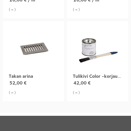
( = )
( = )
Takan arina
Tulikivi Color -korjausmaali, valkoinen
52,00
€
42,00
€
( = )
( = )