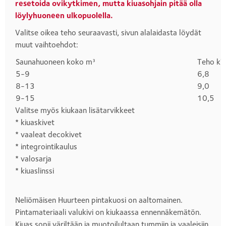
resetoida ovikytkimen, mutta kiuasohjain pitää olla
löylyhuoneen ulkopuolella.
Valitse oikea teho seuraavasti, sivun alalaidasta löydät
muut vaihtoehdot:
Saunahuoneen koko m³
Teho k
Otsikko
5-9
6,8
1
8-13
9,0
9-15
10,5
Valitse myös kiukaan lisätarvikkeet
* kiuaskivet
* vaaleat decokivet
* integrointikaulus
* valosarja
* kiuaslinssi
Neliömäisen Huurteen pintakuosi on aaltomainen.
Pintamateriaali valukivi on kiukaassa ennennäkemätön.
Kiuas sopii väriltään ja muotoilultaan tummiin ja vaaleisiin