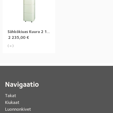
Sähkökiuas Kuura 2 10,5 kW
2 235,00
€
( = )
Navigaatio
Takat
Kiukaat 
Luonnonkivet