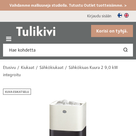
Vaihdamme malliuuneja studiolla. Tutustu Outlet tuotteisiimme. >
Kirjaudu sisään
Korisi on tyhjä.
Etusivu
Kiukaat
Sähkökiukaat
Sähkökiuas Kuura 2 9,0 kW
integroitu
KUVA ESIKATSELU