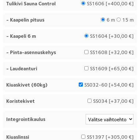
Tulikivi Sauna Control
SS1606 [
+400,00 €
]
- Kaapelin pituus
6 m
15 m
- Kaapeli 6 m
SS1604 [
+30,00 €
]
- Pinta-asennuskehys
SS1608 [
+32,00 €
]
- Laudeanturi
SS1609 [
+65,00 €
]
Kiuaskivet (60kg)
SS032-60 [
+54,00 €
]
Koristekivet
SS034 [
+37,00 €
]
Integrointikaulus
Kiuaslinssi
SS1397 [
+305,00 €
]