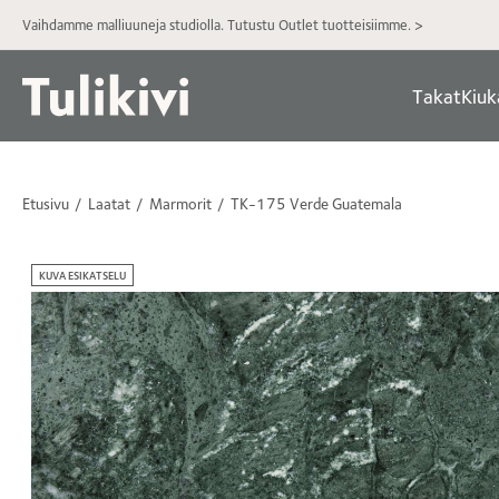
Vaihdamme malliuuneja studiolla. Tutustu Outlet tuotteisiimme. >
Takat
Kiuk
Etusivu
Laatat
Marmorit
TK-175 Verde Guatemala
KUVA ESIKATSELU