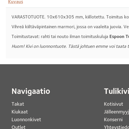
Kuvaus
VARASTOTUOTE. 10x610x305 mm, kiillotettu. Toimitus kokon
Vihreä kiiltäväpintainen marmori, jossa on vaaleita juovia. 
Toimitustavat: rahti tai nouto ilman toimituskuluja
Espoon Tu
Huom! Kivi on luonnontuote. Tästä johtuen emme voi taata täy
Navigaatio
Tulikiv
Takat
Kotisivut 
Kiukaat 
Jälleenmyy
Luonnonkivet
Konserni 
Outlet 
Yhteystiedo