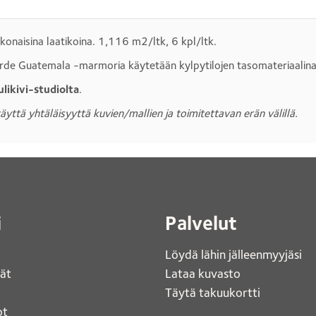
aisina laatikoina. 1,116 m2/ltk, 6 kpl/ltk.
Verde Guatemala -marmoria käytetään kylpytilojen tasomateriaalina 
likivi-studiolta
.
ttä yhtäläisyyttä kuvien/mallien ja toimitettavan erän välillä.
i
Palvelut
Löydä lähin jälleenmyyjäsi 
jät
Lataa kuvasto 
Täytä takuukortti 
t 