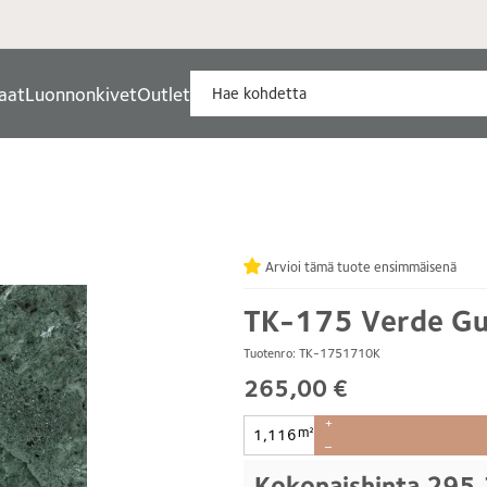
aat
Luonnonkivet
Outlet
Arvioi tämä tuote ensimmäisenä
TK-175 Verde Gu
Tuotenro: TK-1751710K
265,00 €
+
m²
–
Kokonaishinta
295,