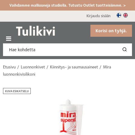
Vaihdamme malliuuneja studiolla. Tutustu Outlet tuotteisiimme. >
Kirjaudu sisään
Korisi on tyhjä.
Etusivu
Luonnonkivet
Kiinnitys- ja saumausaineet
Mira
luonnonkivisilikoni
KUVA ESIKATSELU