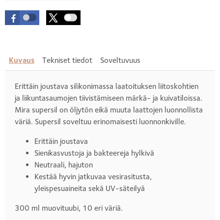
Kuvaus
Tekniset tiedot
Soveltuvuus
Erittäin joustava silikonimassa laatoituksen liitoskohtien
ja liikuntasaumojen tiivistämiseen märkä- ja kuivatiloissa.
Mira supersil on öljytön eikä muuta laattojen luonnollista
väriä. Supersil soveltuu erinomaisesti luonnonkiville.
Erittäin joustava
Sienikasvustoja ja bakteereja hylkivä
Neutraali, hajuton
Kestää hyvin jatkuvaa vesirasitusta,
yleispesuaineita sekä UV-säteilyä
300 ml muovituubi, 10 eri väriä.