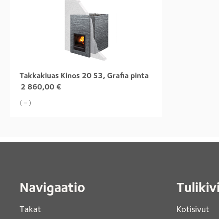
Takkakiuas Kinos 20 S3, Grafia pinta
2 860,00
€
( = )
Navigaatio
Tulikiv
Takat
Kotisivut 