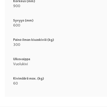
Korkeus (mm)
900
Syvyys (mm)
600
Paino ilman kiuaskiviä (kg)
300
Ulkovaippa
Vuolukivi
Kivimäärä max. (kg)
60