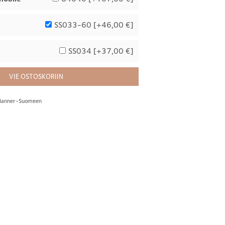
SS033-60 [
+46,00 €
]
SS034 [
+37,00 €
]
VIE OSTOSKORIIN
s Manner-Suomeen