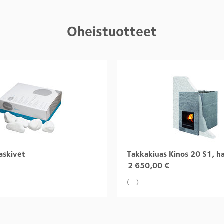
Oheistuotteet
askivet
2 650,00
€
( = )