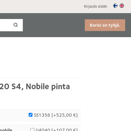
Kirjaudu sisään
Korisi on tyhjä.
20 S4, Nobile pinta
SS1356 [
+525,00 €
]
nobile
U4040 [
+107,00 €
]