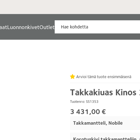
aat
Luonnonkivet
Outlet
Arvioi tämä tuote ensimmäisenä
Takkakiuas Kinos 
Tuotenro: SS1353
3 431,00 €
Takkamantteli, Nobile
Korotuskivi takkamantteliin, 