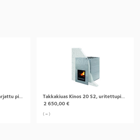
Takkakiuas Kinos 20 S1, harjattu pinta
Takkakiuas Kinos 20 S2, uritettupinta
2 650,00
€
( = )