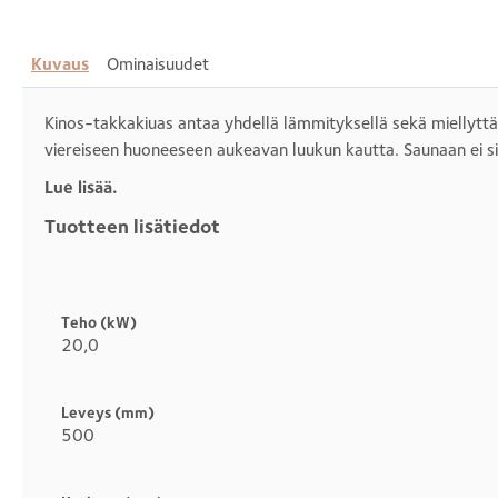
Kuvaus
Ominaisuudet
Kinos-takkakiuas antaa yhdellä lämmityksellä sekä miellyttä
viereiseen huoneeseen aukeavan luukun kautta. Saunaan ei si
Lue lisää.
Tuotteen lisätiedot
Otsikko
1
Teho (kW)
20,0
Leveys (mm)
500