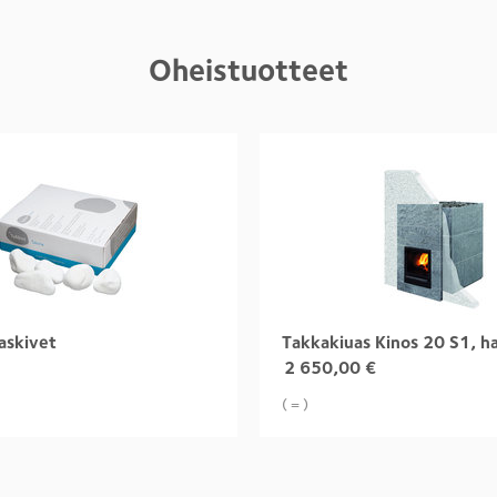
Oheistuotteet
askivet
2 650,00
€
( = )