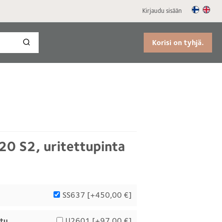
Kirjaudu sisään
Korisi on tyhjä.
20 S2, uritettupinta
SS637 [
+450,00 €
]
ttu
U2601 [
+97,00 €
]