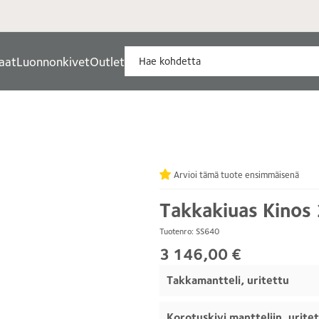
aat
Luonnonkivet
Outlet
Arvioi tämä tuote ensimmäisenä
Takkakiuas Kinos 
Tuotenro: SS640
3 146,00 €
Takkamantteli, uritettu
Korotuskivi mantteliin, urite