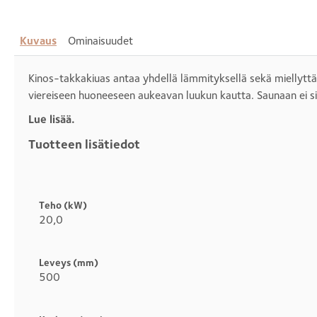
Kuvaus
Ominaisuudet
Kinos-takkakiuas antaa yhdellä lämmityksellä sekä miellyttä
viereiseen huoneeseen aukeavan luukun kautta. Saunaan ei si
Lue lisää.
Tuotteen lisätiedot
Otsikko
1
Teho (kW)
20,0
Leveys (mm)
500