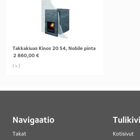
Takkakiuas Kinos 20 S4, Nobile pinta
2 860,00
€
( = )
Navigaatio
Tulikiv
Takat
Kotisivut 