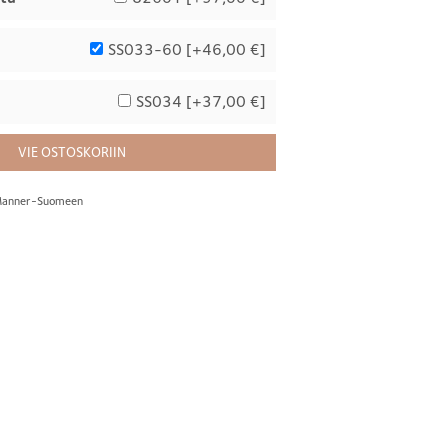
SS033-60 [
+46,00 €
]
SS034 [
+37,00 €
]
VIE OSTOSKORIIN
s Manner-Suomeen