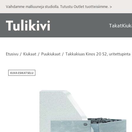
Vaihdamme malliuuneja studiolla. Tutustu Outlet tuotteisiimme. >
Takat
Kiuk
Etusivu
Kiukaat
Puukiukaat
Takkakiuas Kinos 20 S2, uritettupinta
KUVA ESIKATSELU