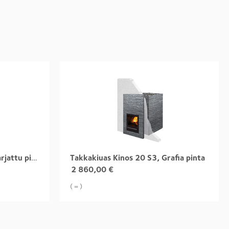
Takkakiuas Kinos 20 S1, harjattu pinta
Takkakiuas Kinos 20 S3, Grafia pinta
2 860,00
€
( = )