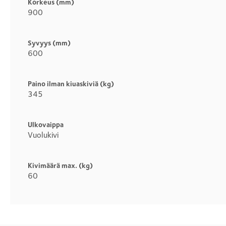
Korkeus (mm)
900
Syvyys (mm)
600
Paino ilman kiuaskiviä (kg)
345
Ulkovaippa
Vuolukivi
Kivimäärä max. (kg)
60