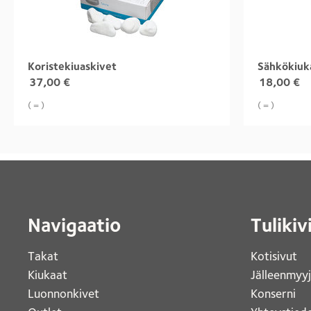
Koristekiuaskivet
Sähkökiuk
37,00
€
18,00
€
( = )
( = )
Navigaatio
Tulikiv
Takat
Kotisivut 
Kiukaat 
Jälleenmyy
Luonnonkivet
Konserni 