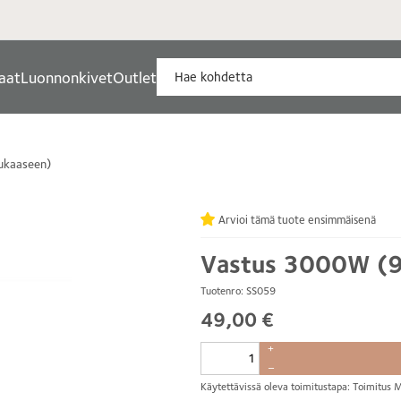
aat
Luonnonkivet
Outlet
ukaaseen)
Arvioi tämä tuote ensimmäisenä
Vastus 3000W (9
Tuotenro: SS059
49,00 €
+
–
Käytettävissä oleva toimitustapa: Toimitu