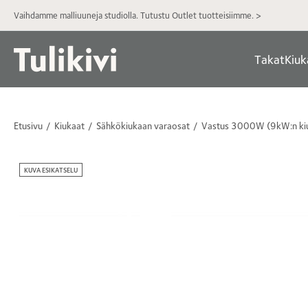
Vaihdamme malliuuneja studiolla. Tutustu Outlet tuotteisiimme. >
Takat
Kiuk
Etusivu
Kiukaat
Sähkökiukaan varaosat
Vastus 3000W (9kW:n ki
KUVA ESIKATSELU