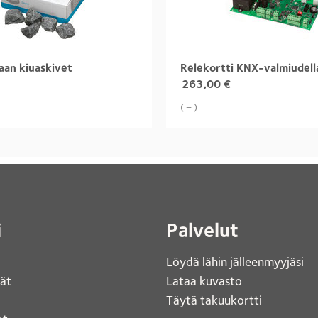
aan kiuaskivet
Relekortti KNX-valmiudell
263,00
€
( = )
i
Palvelut
Löydä lähin jälleenmyyjäsi 
jät
Lataa kuvasto 
Täytä takuukortti 