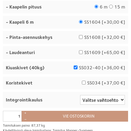
- Kaapelin pituus
6 m
15 m
- Kaapeli 6 m
SS1604 [
+30,00 €
]
- Pinta-asennuskehys
SS1608 [
+32,00 €
]
- Laudeanturi
SS1609 [
+65,00 €
]
Kiuaskivet (40kg)
SS032-40 [
+36,00 €
]
Koristekivet
SS034 [
+37,00 €
]
Integrointikaulus
+
VIE OSTOSKORIIN
–
Toimituksen paino: 87,37 kg
Käytettävissä oleva toimitustapa: Toimitus Manner-Suomeen