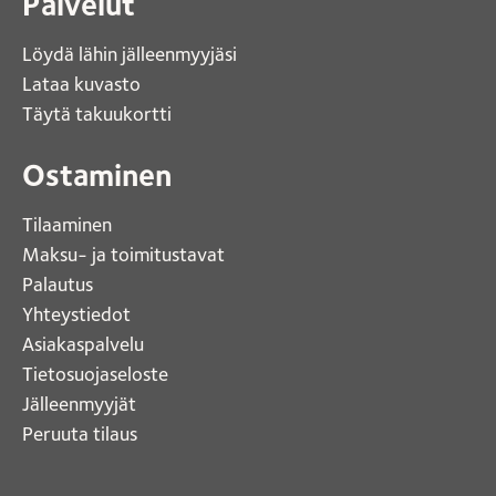
Palvelut
Löydä lähin jälleenmyyjäsi 
Lataa kuvasto 
Täytä takuukortti 
Ostaminen
Tilaaminen
Maksu- ja toimitustavat
Palautus
Yhteystiedot
Asiakaspalvelu
Tietosuojaseloste
Jälleenmyyjät
Peruuta tilaus