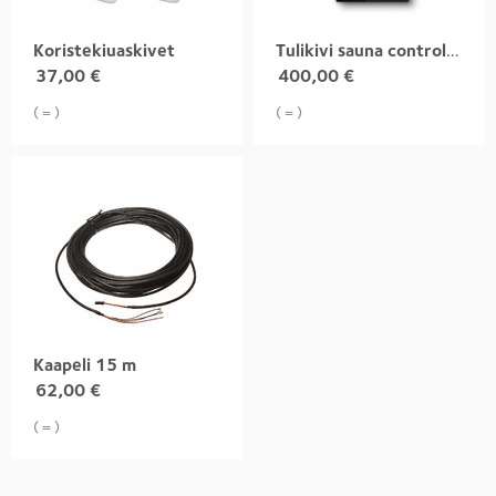
Koristekiuaskivet
Tulikivi sauna control panel
37,00
€
400,00
€
( = )
( = )
Kaapeli 15 m
62,00
€
( = )