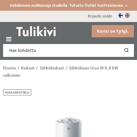
Vaihdamme malliuuneja studiolla. Tutustu Outlet tuotteisiimme. >
Kirjaudu sisään
Korisi on tyhjä.
Etusivu
Kiukaat
Sähkökiukaat
Sähkökiuas Usva M 6,8 kW
valkoinen
KUVA ESIKATSELU