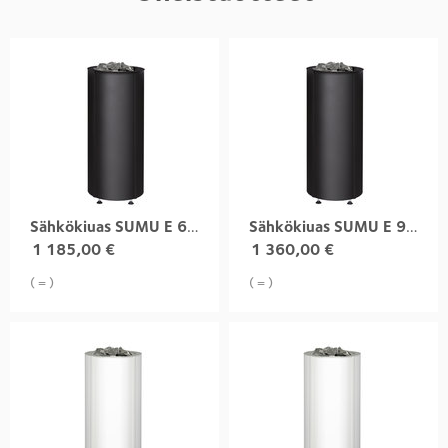
Sähkökiuas SUMU E 6,8 kW musta
Sähkökiuas SUMU E 9,0 kW musta
1 185,00
€
1 360,00
€
( = )
( = )