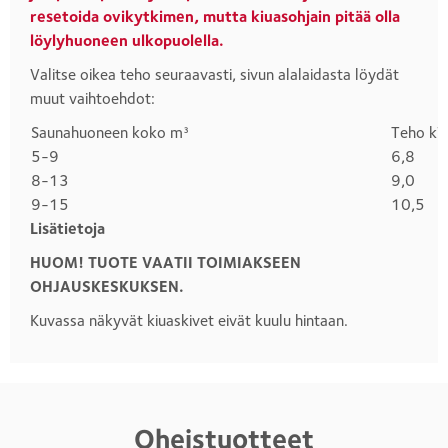
resetoida ovikytkimen, mutta kiuasohjain pitää olla
löylyhuoneen ulkopuolella.
Valitse oikea teho seuraavasti, sivun alalaidasta löydät
muut vaihtoehdot:
Saunahuoneen koko m³
Teho k
Otsikko
5-9
6,8
1
8-13
9,0
9-15
10,5
Lisätietoja
HUOM! TUOTE VAATII TOIMIAKSEEN
OHJAUSKESKUKSEN.
Kuvassa näkyvät kiuaskivet eivät kuulu hintaan.
Oheistuotteet