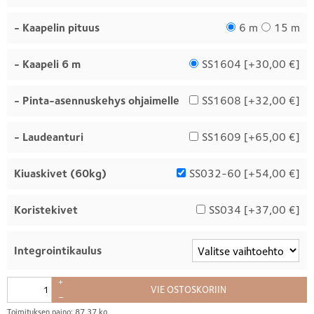
- Kaapelin pituus
6 m
15 m
- Kaapeli 6 m
SS1604 [
+30,00 €
]
- Pinta-asennuskehys ohjaimelle
SS1608 [
+32,00 €
]
- Laudeanturi
SS1609 [
+65,00 €
]
Kiuaskivet (60kg)
SS032-60 [
+54,00 €
]
Koristekivet
SS034 [
+37,00 €
]
Integrointikaulus
+
VIE OSTOSKORIIN
–
Toimituksen paino: 87,37 kg