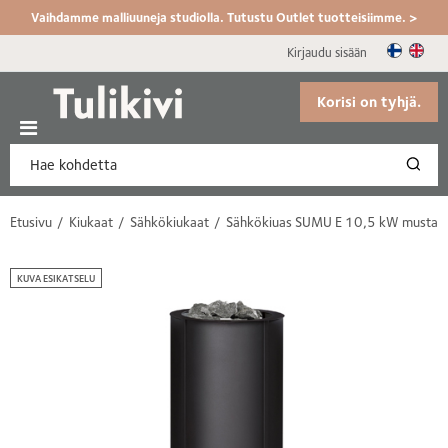
Vaihdamme malliuuneja studiolla. Tutustu Outlet tuotteisiimme. >
Kirjaudu sisään
Korisi on tyhjä.
Etusivu
Kiukaat
Sähkökiukaat
Sähkökiuas SUMU E 10,5 kW musta
KUVA ESIKATSELU